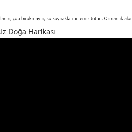
kullanın, çöp bırakmayın, su kaynaklarını temiz tutun. Ormanlık al
iz Doğa Harikası