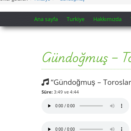
Ana sayfa
Turkiye
Hakkımızda
Gündoğmuş – Tor
“Gündoğmuş – Torosları
Süre:
3:49 ve 4:44