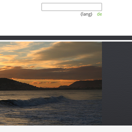
{lang}
de