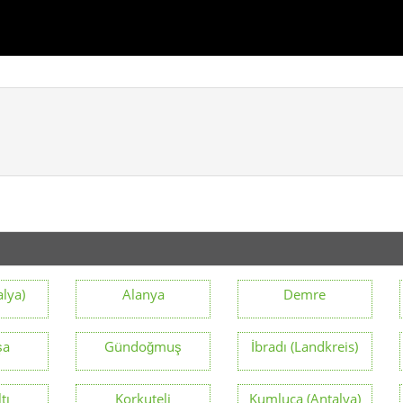
alya)
Alanya
Demre
şa
Gündoğmuş
İbradı (Landkreis)
tı
Korkuteli
Kumluca (Antalya)