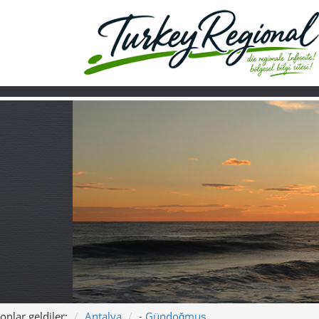
onlar geldiler:
Antalya
- Gündoğmuş