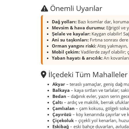
Önemli Uyarılar
Dağ yolları:
Bazı kısımlar dar, koruması
Mevsim & hava durumu:
Eğrigöl ve 
Şelale ve kayalar:
Kaygan olabilir! Sa
Ani su taşkınları:
Fırtına sonrası dere 
Orman yangını riski:
Ateş yakmayın, y
Mobil çekim:
Vadilerde zayıf olabilir;
Yaban hayatı & arıcılık:
Arı kovanları
İlçedeki Tüm Mahalleler
Akyar
– teraslı yamaçlar, geniş dağ m
Balkaya
– kaya sırtları ve tarlalar; sa
Bedan
– dağınık evler, yazın serin gece
Çaltı
– ardıç ve makilik, berrak ufuklar
Çamlıalan
– çam kokusu, gölgeli soka
Çayırözü
– köy kenarında çayırlar ve 
Çiçekoluk
– çiçekli yol kenarları, huz
Eskibağ
– eski bahçe duvarları, avluda