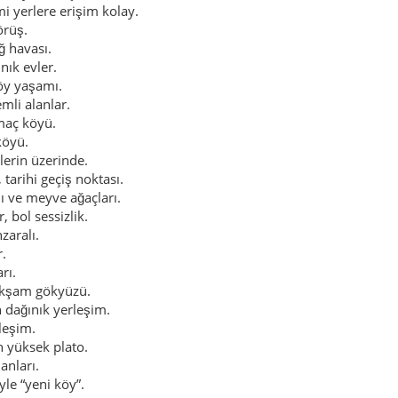
 yerlere erişim kolay.
örüş.
ğ havası.
nık evler.
köy yaşamı.
mli alanlar.
maç köyü.
köyü.
lerin üzerinde.
 tarihi geçiş noktası.
ı ve meyve ağaçları.
 bol sessizlik.
zaralı.
.
rı.
akşam gökyüzü.
 dağınık yerleşim.
leşim.
n yüksek plato.
anları.
yle “yeni köy”.