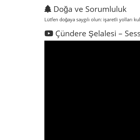
Doğa ve Sorumluluk
Lütfen doğaya saygılı olun: işaretli yolları 
Çündere Şelalesi – Sess