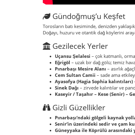
Gündoğmuş’u Keşfet
Torosların batı kesiminde, denizden yaklaşık
Doğayı, huzuru ve otantik dağ köylerini araya
Gezilecek Yerler
Uçansu Şelalesi
– çok katmanlı, ormanl
Eğrigöl
– uzak bir dağ gölü; temiz hav
Pınarbaşı Mesire Alanı
– asırlık ağaç
Cem Sultan Camii
– sade ama etkiley
Ayasofya (Hagia Sophia kalıntıları)
–
Sinek Dağı
– zirvede kalıntılar ve pan
Kaseyir / Taşahır – Kese (Senir) – Ge
Gizli Güzellikler
Pınarbaşı’ndaki gölgeli kaynak yoll
Senir’in üzerindeki sedir ve çam ku
Güneyyaka ile Köprülü arasındaki 