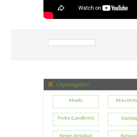
Citynavigation
Akseki
Aksu (Ant
Finike (Landkreis)
Gazipa
Kepez (Antalya)
Konyaal