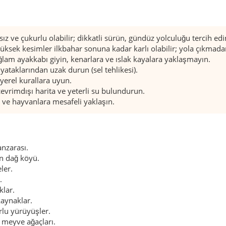
z ve çukurlu olabilir; dikkatli sürün, gündüz yolculuğu tercih edi
yüksek kesimler ilkbahar sonuna kadar karlı olabilir; yola çıkmad
ğlam ayakkabı giyin, kenarlara ve ıslak kayalara yaklaşmayın.
yataklarından uzak durun (sel tehlikesi).
erel kurallara uyun.
 çevrimdışı harita ve yeterli su bulundurun.
 ve hayvanlara mesafeli yaklaşın.
anzarası.
kin dağ köyü.
ler.
.
klar.
kaynaklar.
urlu yürüyüşler.
 meyve ağaçları.