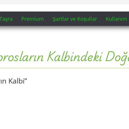
Taşra
Premium
Şartlar ve Koşullar
Kullanım 
osların Kalbindeki Doğ
n Kalbi”