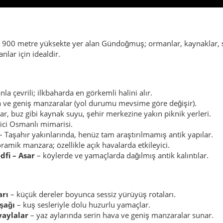
 900 metre yüksekte yer alan Gündoğmuş; ormanlar, kaynaklar, şela
nlar için idealdir.
a çevrili; ilkbaharda en görkemli halini alır.
a ve geniş manzaralar (yol durumu mevsime göre değişir).
lar, buz gibi kaynak suyu, şehir merkezine yakın piknik yerleri.
ici Osmanlı mimarisi.
 Taşahır yakınlarında, henüz tam araştırılmamış antik yapılar.
oramik manzara; özellikle açık havalarda etkileyici.
dfi – Asar
– köylerde ve yamaçlarda dağılmış antik kalıntılar.
arı
– küçük dereler boyunca sessiz yürüyüş rotaları.
şağı
– kuş sesleriyle dolu huzurlu yamaçlar.
yaylalar
– yaz aylarında serin hava ve geniş manzaralar sunar.