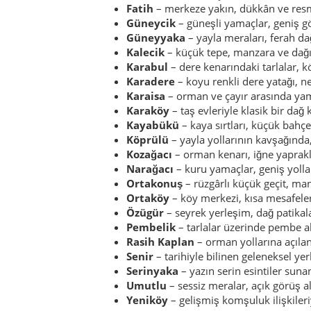
Fatih
– merkeze yakın, dükkân ve resmi
Güneycik
– güneşli yamaçlar, geniş g
Güneyyaka
– yayla meraları, ferah da
Kalecik
– küçük tepe, manzara ve dağı
Karabul
– dere kenarındaki tarlalar, 
Karadere
– koyu renkli dere yatağı, ne
Karaisa
– orman ve çayır arasında ya
Karaköy
– taş evleriyle klasik bir dağ 
Kayabükü
– kaya sırtları, küçük bahçe
Köprülü
– yayla yollarının kavşağında,
Kozağacı
– orman kenarı, iğne yaprakl
Narağacı
– kuru yamaçlar, geniş yollar,
Ortakonuş
– rüzgârlı küçük geçit, man
Ortaköy
– köy merkezi, kısa mesafeler
Özügür
– seyrek yerleşim, dağ patikala
Pembelik
– tarlalar üzerinde pembe 
Rasih Kaplan
– orman yollarına açılan
Senir
– tarihiyle bilinen geleneksel yer
Serinyaka
– yazın serin esintiler suna
Umutlu
– sessiz meralar, açık görüş al
Yeniköy
– gelişmiş komşuluk ilişkileri