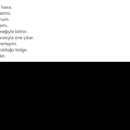
 hava.
retimi.
onum.
amı.
neğiyle bilinir.
sıyla öne çıkar.
yerleşim.
üldüğü bölge.
ler.