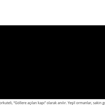
rkuteli, “Göllere açılan kapı” olarak anılır. Yeşil ormanlar, sakin 