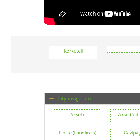
Korkuteli
Citynavigation
Akseki
Aksu (Ant
Finike (Landkreis)
Gazipa