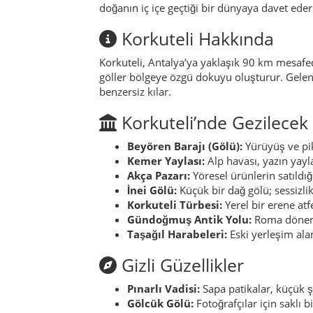
doğanın iç içe geçtiği bir dünyaya davet eder
Korkuteli Hakkında
Korkuteli, Antalya’ya yaklaşık 90 km mesafed
göller bölgeye özgü dokuyu oluşturur. Gelenek
benzersiz kılar.
Korkuteli’nde Gezilecek 
Beyören Barajı (Gölü):
Yürüyüş ve pik
Kemer Yaylası:
Alp havası, yazın yayla
Akça Pazarı:
Yöresel ürünlerin satıldığ
İnei Gölü:
Küçük bir dağ gölü; sessizlik 
Korkuteli Türbesi:
Yerel bir erene atfe
Gündoğmuş Antik Yolu:
Roma dönemi
Taşağıl Harabeleri:
Eski yerleşim alan
Gizli Güzellikler
Pınarlı Vadisi:
Sapa patikalar, küçük şe
Gölcük Gölü:
Fotoğrafçılar için saklı b