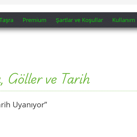
Taşra
Premium
Şartlar ve Koşullar
Kullanım 
, Göller ve Tarih
arih Uyanıyor”