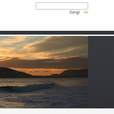
{lang}
de