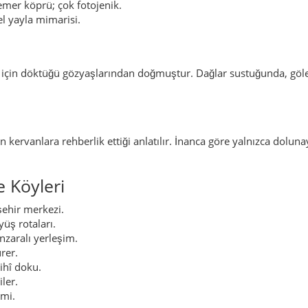
emer köprü; çok fotojenik.
l yayla mimarisi.
 için döktüğü gözyaşlarından doğmuştur. Dağlar sustuğunda, göle 
 kervanlara rehberlik ettiği anlatılır. İnanca göre yalnızca dolunay 
e Köyleri
şehir merkezi.
üş rotaları.
nzaralı yerleşim.
rer.
ihî doku.
ler.
imi.