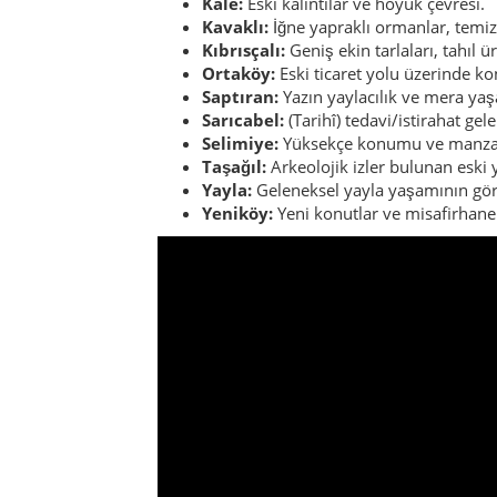
Kale:
Eski kalıntılar ve höyük çevresi.
Kavaklı:
İğne yapraklı ormanlar, temiz
Kıbrısçalı:
Geniş ekin tarlaları, tahıl ü
Ortaköy:
Eski ticaret yolu üzerinde k
Saptıran:
Yazın yaylacılık ve mera yaş
Sarıcabel:
(Tarihî) tedavi/istirahat gele
Selimiye:
Yüksekçe konumu ve manzara
Taşağıl:
Arkeolojik izler bulunan eski 
Yayla:
Geleneksel yayla yaşamının gör
Yeniköy:
Yeni konutlar ve misafirhane