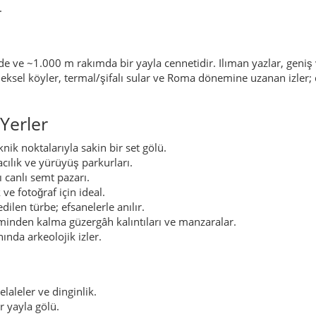
.
e ve ~1.000 m rakımda bir yayla cennetidir. Ilıman yazlar, geniş 
sel köyler, termal/şifalı sular ve Roma dönemine uzanan izler; doğ
Yerler
nik noktalarıyla sakin bir set gölü.
cılık ve yürüyüş parkurları.
ı canlı semt pazarı.
ve fotoğraf için ideal.
dilen türbe; efsanelerle anılır.
nden kalma güzergâh kalıntıları ve manzaralar.
ında arkeolojik izler.
laleler ve dinginlik.
ir yayla gölü.