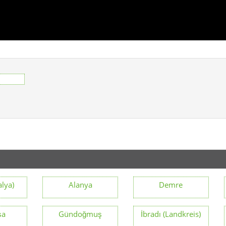
alya)
Alanya
Demre
şa
Gündoğmuş
İbradı (Landkreis)