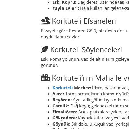
Eski Köprü:
Dağ deresi üzerinde taş k
Yayla Evleri:
Hâlâ kullanılan gelenekse
Korkuteli Efsaneleri
Rivayete göre Beyören Gölü, bir devin dostu
duyduklarını söyler.
Korkuteli Söylenceleri
Eski Roma yolunun, vadide altınlarını gizleyen
görünür.
Korkuteli’nin Mahalle v
Korkuteli
Merkez:
İdare, pazarlar ve 
Akça:
Toros ormanlarına komşu; yürüy
Beyören:
Aynı adlı gölün kıyısında ma
Çatelik:
Dağ köyü; geleneksel tarım sü
Elmalıören:
Antik patikalara yakın, tar
Gökçedere:
Kaynak suları ve yeşil vadi
Göynük:
Sık dokulu küçük vadi yerleş