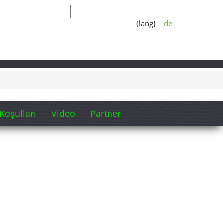
{lang}
de
Koşulları
Video
Partner