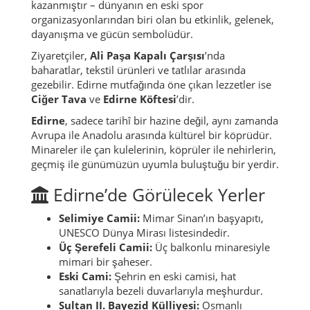
kazanmıştır – dünyanın en eski spor
organizasyonlarından biri olan bu etkinlik, gelenek,
dayanışma ve gücün sembolüdür.
Ziyaretçiler,
Ali Paşa Kapalı Çarşısı
’nda
baharatlar, tekstil ürünleri ve tatlılar arasında
gezebilir. Edirne mutfağında öne çıkan lezzetler ise
Ciğer Tava
ve
Edirne Köftesi
’dir.
Edirne
, sadece tarihî bir hazine değil, aynı zamanda
Avrupa ile Anadolu arasında kültürel bir köprüdür.
Minareler ile çan kulelerinin, köprüler ile nehirlerin,
geçmiş ile günümüzün uyumla buluştuğu bir yerdir.
Edirne’de Görülecek Yerler
Selimiye Camii:
Mimar Sinan’ın başyapıtı,
UNESCO Dünya Mirası listesindedir.
Üç Şerefeli Camii:
Üç balkonlu minaresiyle
mimari bir şaheser.
Eski Cami:
Şehrin en eski camisi, hat
sanatlarıyla bezeli duvarlarıyla meşhurdur.
Sultan II. Bayezid Külliyesi:
Osmanlı