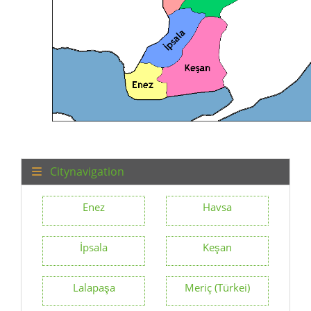
Citynavigation
Enez
Havsa
İpsala
Keşan
Lalapaşa
Meriç (Türkei)