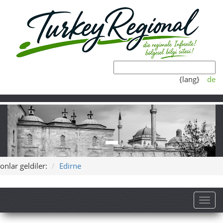
{lang}
de
onlar geldiler:
Edirne
Toggl