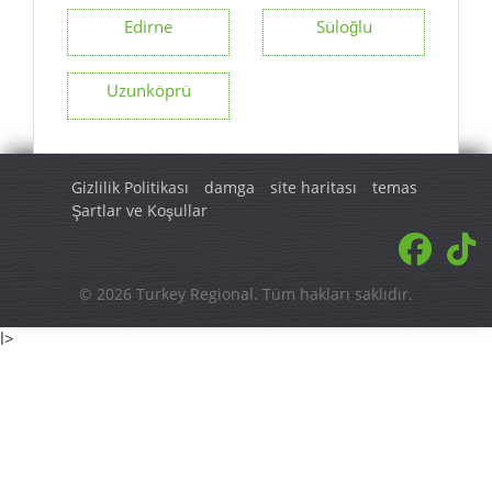
Edirne
Süloğlu
Uzunköprü
Gizlilik Politikası
damga
site haritası
temas
Şartlar ve Koşullar
© 2026 Turkey Regional. Tüm hakları saklıdır.
l>