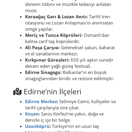
dönemi tıbbını ve müzikle tedaviyi anlatan
müze.
Karaağaç Garı & Lozan Anıtı:
Tarihî tren
istasyonu ve Lozan Anlaşması’nı anımsatan
simge yapılar.
Meriç ve Tunca Köprüleri:
Osmanlı’dan
kalma zarif taş köprülerdir.
Ali Paşa Çarşısı:
Geleneksel sabun, baharat
ve el sanatlarının merkezi.
Kırkpınar Güreşleri:
650 yılı aşkın süredir
devam eden yağlı güreş festivali.
Edirne Sinagogu:
Balkanlar’ın en büyük
sinagoglarından biridir ve restore edilmiştir.
Edirne’nin İlçeleri
Edirne Merkez
:
Selimiye Camii, külliyeler ve
tarihî çarşılarıyla öne çıkar.
Keşan
:
Saros Körfezi’ne yakın, doğa ve
denizle iç içe bir bölge.
Uzunköprü
:
Türkiye’nin en uzun taş