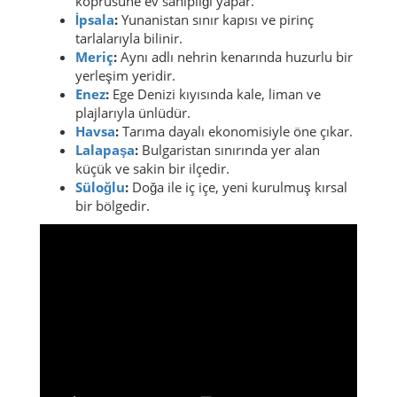
köprüsüne ev sahipliği yapar.
İpsala
:
Yunanistan sınır kapısı ve pirinç
tarlalarıyla bilinir.
Meriç
:
Aynı adlı nehrin kenarında huzurlu bir
yerleşim yeridir.
Enez
:
Ege Denizi kıyısında kale, liman ve
plajlarıyla ünlüdür.
Havsa
:
Tarıma dayalı ekonomisiyle öne çıkar.
Lalapaşa
:
Bulgaristan sınırında yer alan
küçük ve sakin bir ilçedir.
Süloğlu
:
Doğa ile iç içe, yeni kurulmuş kırsal
bir bölgedir.