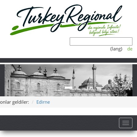
{lang}
de
onlar geldiler:
Edirne
Toggl