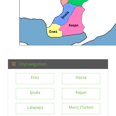
Citynavigation
Enez
Havsa
İpsala
Keşan
Lalapaşa
Meriç (Türkei)