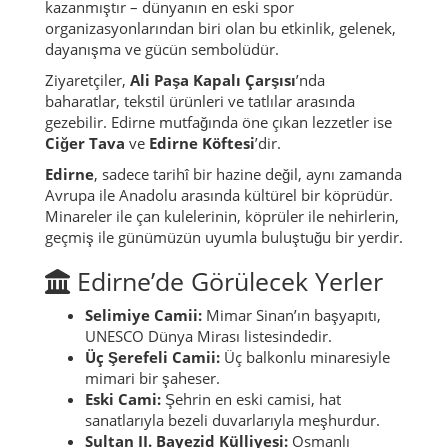
kazanmıştır – dünyanın en eski spor
organizasyonlarından biri olan bu etkinlik, gelenek,
dayanışma ve gücün sembolüdür.
Ziyaretçiler,
Ali Paşa Kapalı Çarşısı
’nda
baharatlar, tekstil ürünleri ve tatlılar arasında
gezebilir. Edirne mutfağında öne çıkan lezzetler ise
Ciğer Tava
ve
Edirne Köftesi
’dir.
Edirne
, sadece tarihî bir hazine değil, aynı zamanda
Avrupa ile Anadolu arasında kültürel bir köprüdür.
Minareler ile çan kulelerinin, köprüler ile nehirlerin,
geçmiş ile günümüzün uyumla buluştuğu bir yerdir.
Edirne’de Görülecek Yerler
Selimiye Camii:
Mimar Sinan’ın başyapıtı,
UNESCO Dünya Mirası listesindedir.
Üç Şerefeli Camii:
Üç balkonlu minaresiyle
mimari bir şaheser.
Eski Cami:
Şehrin en eski camisi, hat
sanatlarıyla bezeli duvarlarıyla meşhurdur.
Sultan II. Bayezid Külliyesi:
Osmanlı