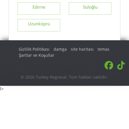
Edirne
Süloğlu
Uzunköprü
Gizlilik Politikası
damga
site haritası
temas
Şartlar ve Koşullar
© 2026 Turkey Regional. Tüm hakları saklıdır.
l>