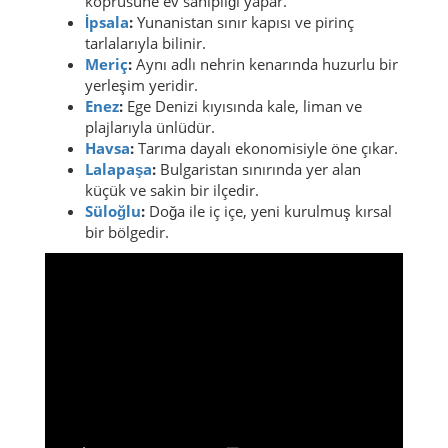
köprüsüne ev sahipliği yapar.
İpsala
:
Yunanistan sınır kapısı ve pirinç
tarlalarıyla bilinir.
Meriç
:
Aynı adlı nehrin kenarında huzurlu bir
yerleşim yeridir.
Enez
:
Ege Denizi kıyısında kale, liman ve
plajlarıyla ünlüdür.
Havsa
:
Tarıma dayalı ekonomisiyle öne çıkar.
Lalapaşa
:
Bulgaristan sınırında yer alan
küçük ve sakin bir ilçedir.
Süloğlu
:
Doğa ile iç içe, yeni kurulmuş kırsal
bir bölgedir.