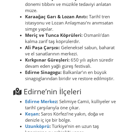
dönemi tıbbını ve müzikle tedaviyi anlatan
müze.
Karaağaç Garı & Lozan Anıtı:
Tarihî tren
istasyonu ve Lozan Anlaşması’nı anımsatan
simge yapılar.
Meriç ve Tunca Köprüleri:
Osmanlı’dan
kalma zarif taş köprülerdir.
Ali Paşa Çarşısı:
Geleneksel sabun, baharat
ve el sanatlarının merkezi.
Kırkpınar Güreşleri:
650 yılı aşkın süredir
devam eden yağlı güreş festivali.
Edirne Sinagogu:
Balkanlar’ın en büyük
sinagoglarından biridir ve restore edilmiştir.
Edirne’nin İlçeleri
Edirne Merkez
:
Selimiye Camii, külliyeler ve
tarihî çarşılarıyla öne çıkar.
Keşan
:
Saros Körfezi’ne yakın, doğa ve
denizle iç içe bir bölge.
Uzunköprü
:
Türkiye’nin en uzun taş