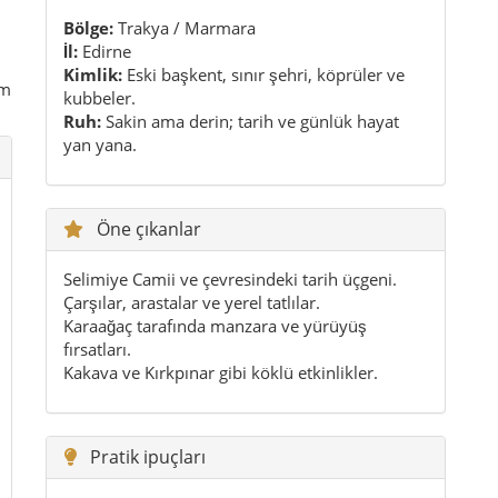
Bölge:
Trakya / Marmara
İl:
Edirne
Kimlik:
Eski başkent, sınır şehri, köprüler ve
em
kubbeler.
Ruh:
Sakin ama derin; tarih ve günlük hayat
yan yana.
Öne çıkanlar
Selimiye Camii ve çevresindeki tarih üçgeni.
Çarşılar, arastalar ve yerel tatlılar.
Karaağaç tarafında manzara ve yürüyüş
fırsatları.
Kakava ve Kırkpınar gibi köklü etkinlikler.
Pratik ipuçları