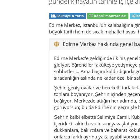
gündelik hayatın tarihle iç içe a
Selimiye & tarih
Köprü manzaraları
Ka
Edirne Merkez, İstanbul'un kalabalığına g
büyük tarih hem de sıcak mahalle havası hi
Edirne Merkez hakkında genel ba
Edirne Merkez'e geldiğinde ilk his genel
gidiyor, öğrenciler fakülteye yetişmeye 
sohbetleri… Ama başını kaldırdığında g
sıradanlığın aslında ne kadar özel bir 
Şehir, geniş ovalar ve bereketli tarlalar
tonlara boyanıyor. Şehrin içinden geçen 
bağlıyor. Merkezde attığın her adımda, 
görüyorsun; bu da Edirne'nin geçmişle b
Şehrin kalbi elbette Selimiye Camii. K
içerideki sakin hava insanı yavaşlatıyor.
dükkânlara, bakırcılara ve baharat kok
onlarca farklı ayrıntı yakalayabiliyorsun.