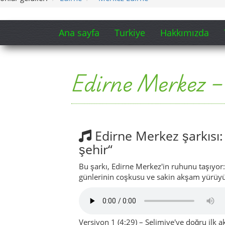
Ana sayfa
Turkiye
Hakkımızda
Edirne Merkez – 
Edirne Merkez şarkısı:
şehir“
Bu şarkı, Edirne Merkez'in ruhunu taşıyor: 
günlerinin coşkusu ve sakin akşam yürüyüş
Versiyon 1 (4:29) – Selimiye'ye doğru ilk 