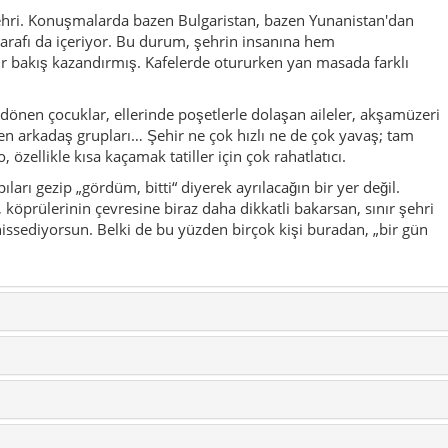
ehri. Konuşmalarda bazen Bulgaristan, bazen Yunanistan'dan
 tarafı da içeriyor. Bu durum, şehrin insanına hem
ir bakış kazandırmış. Kafelerde otururken yan masada farklı
dönen çocuklar, ellerinde poşetlerle dolaşan aileler, akşamüzeri
den arkadaş grupları… Şehir ne çok hızlı ne de çok yavaş; tam
özellikle kısa kaçamak tatiller için çok rahatlatıcı.
ıları gezip „gördüm, bitti“ diyerek ayrılacağın bir yer değil.
, köprülerinin çevresine biraz daha dikkatli bakarsan, sınır şehri
hissediyorsun. Belki de bu yüzden birçok kişi buradan, „bir gün