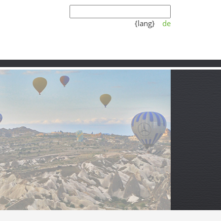
{lang}
de