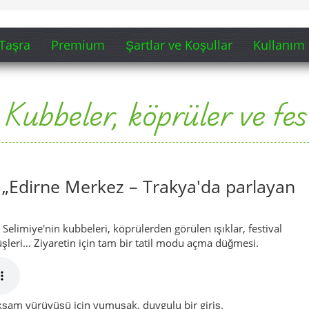
Taşra
Premium
Şartlar ve Koşullar
Kullanım 
Kubbeler, köprüler ve fes
 „Edirne Merkez – Trakya'da parlayan
Selimiye'nin kubbeleri, köprülerden görülen ışıklar, festival
leri… Ziyaretin için tam bir tatil modu açma düğmesi.
akşam yürüyüşü için yumuşak, duygulu bir giriş.