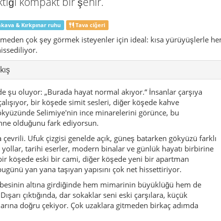
ktığı kompakt bir şehir.
kava & Kırkpınar ruhu
Tava ciğeri
irmeden çok şey görmek isteyenler için ideal: kısa yürüyüşlerle h
ssediliyor.
kış
de şu oluyor: „Burada hayat normal akıyor.“ İnsanlar çarşıya
çalışıyor, bir köşede simit sesleri, diğer köşede kahve
ökyüzünde Selimiye'nin ince minarelerini görünce, bu
sahne olduğunu fark ediyorsun.
la çevrili. Ufuk çizgisi genelde açık, güneş batarken gökyüzü farklı
yollar, tarihi eserler, modern binalar ve günlük hayatı birbirine
bir köşede eski bir cami, diğer köşede yeni bir apartman
ugünü yan yana taşıyan yapısını çok net hissettiriyor.
ubbesinin altına girdiğinde hem mimarinin büyüklüğü hem de
 Dışarı çıktığında, dar sokaklar seni eski çarşılara, küçük
ularına doğru çekiyor. Çok uzaklara gitmeden birkaç adımda