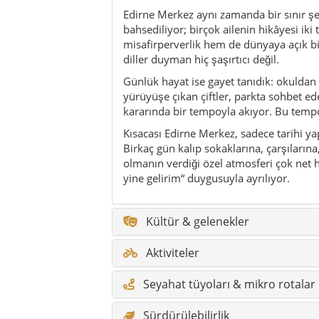
Edirne Merkez aynı zamanda bir sınır ş
bahsediliyor; birçok ailenin hikâyesi iki
misafirperverlik hem de dünyaya açık b
diller duyman hiç şaşırtıcı değil.
Günlük hayat ise gayet tanıdık: okuldan 
yürüyüşe çıkan çiftler, parkta sohbet e
kararında bir tempoyla akıyor. Bu tempo, 
Kısacası Edirne Merkez, sadece tarihi yap
Birkaç gün kalıp sokaklarına, çarşılarına
olmanın verdiği özel atmosferi çok net 
yine gelirim“ duygusuyla ayrılıyor.
Kültür & gelenekler
Aktiviteler
Seyahat tüyoları & mikro rotalar
Sürdürülebilirlik