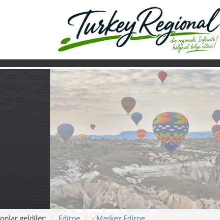
onlar geldiler:
Edirne
- Merkez Edirne