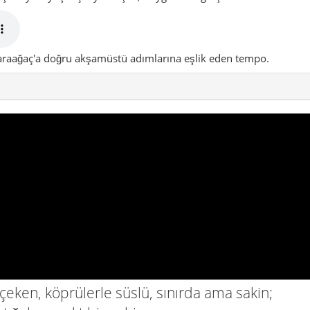
 Karaağaç'a doğru akşamüstü adımlarına eşlik eden tempo.
çeken, köprülerle süslü, sınırda ama sakin;