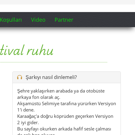
Koşulları
Video
Partner
tival ruhu
Şarkıyı nasıl dinlemeli?
Şehre yaklaşırken arabada ya da otobüste
arkaya fon olarak aç.
Akşamüstü Selimiye tarafına yürürken Versiyon
1'i dene.
Karaağaç'a doğru köprüden geçerken Versiyon
2 iyi gider.
Bu sayfayı okurken arkada hafif sesle çalması
da çok hoş oluyor.