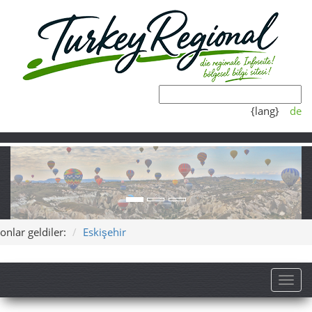
{lang}
de
onlar geldiler:
Eskişehir
Toggl