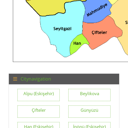
Citynavigation
Alpu (Eskişehir)
Beylikova
Çifteler
Günyüzü
Han (Eskişehir)
İnönü (Eskişehir)