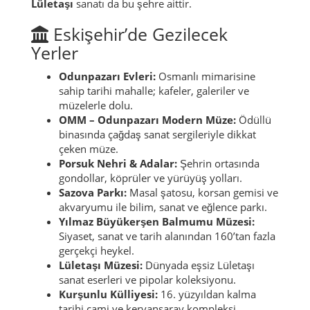
Lületaşı
sanatı da bu şehre aittir.
Eskişehir’de Gezilecek
Yerler
Odunpazarı Evleri:
Osmanlı mimarisine
sahip tarihi mahalle; kafeler, galeriler ve
müzelerle dolu.
OMM – Odunpazarı Modern Müze:
Ödüllü
binasında çağdaş sanat sergileriyle dikkat
çeken müze.
Porsuk Nehri & Adalar:
Şehrin ortasında
gondollar, köprüler ve yürüyüş yolları.
Sazova Parkı:
Masal şatosu, korsan gemisi ve
akvaryumu ile bilim, sanat ve eğlence parkı.
Yılmaz Büyükerşen Balmumu Müzesi:
Siyaset, sanat ve tarih alanından 160’tan fazla
gerçekçi heykel.
Lületaşı Müzesi:
Dünyada eşsiz Lületaşı
sanat eserleri ve pipolar koleksiyonu.
Kurşunlu Külliyesi:
16. yüzyıldan kalma
tarihi cami ve kervansaray kompleksi.