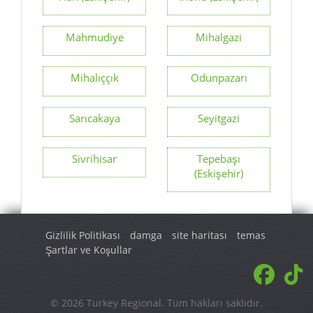
Mahmudiye
Mihalgazi
Mihalıççık
Odunpazarı
Sarıcakaya
Seyitgazi
Sivrihisar
Tepebaşı
(Eskişehir)
Gizlilik Politikası
damga
site haritası
temas
Şartlar ve Koşullar
© 2026 Turkey Regional. Tüm hakları saklıdır.