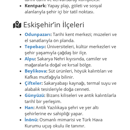
Kentpark:
Yapay plajı, göleti ve sosyal
alanlarıyla şehir içi bir tatil noktası.
Eskişehir’in İlçeleri
Odunpazarı
:
Tarihi kent merkezi; müzeleri ve
el sanatlarıyla ön planda.
Tepebaşı
:
Üniversiteleri, kültür merkezleri ve
şehir yaşamıyla çağdaş bir ilçe.
Alpu
:
Sakarya Nehri kıyısında, camiler ve
mağaralarla doğal ve kırsal bölge.
Beylikova
:
Süt ürünleri, höyük kalıntıları ve
Kafkas mutfağıyla bilinir.
Çifteler
:
Sakaryabaşı kaynağı, termal suyu ve
alabalık tesisleriyle doğa cenneti.
Günyüzü
:
Bizans kiliseleri ve antik kalıntılarla
tarihî bir yerleşim.
Han
:
Antik Yazılıkaya şehri ve yer altı
şehirlerine ev sahipliği yapar.
İnönü
:
Osmanlı mimarisi ve Türk Hava
Kurumu uçuş okulu ile tanınır.