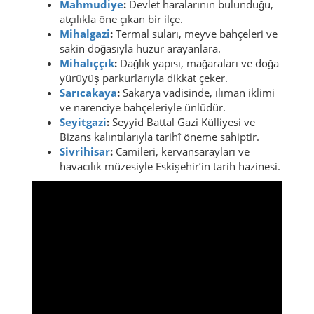
Mahmudiye
:
Devlet haralarının bulunduğu,
atçılıkla öne çıkan bir ilçe.
Mihalgazi
:
Termal suları, meyve bahçeleri ve
sakin doğasıyla huzur arayanlara.
Mihalıççık
:
Dağlık yapısı, mağaraları ve doğa
yürüyüş parkurlarıyla dikkat çeker.
Sarıcakaya
:
Sakarya vadisinde, ılıman iklimi
ve narenciye bahçeleriyle ünlüdür.
Seyitgazi
:
Seyyid Battal Gazi Külliyesi ve
Bizans kalıntılarıyla tarihî öneme sahiptir.
Sivrihisar
:
Camileri, kervansarayları ve
havacılık müzesiyle Eskişehir’in tarih hazinesi.