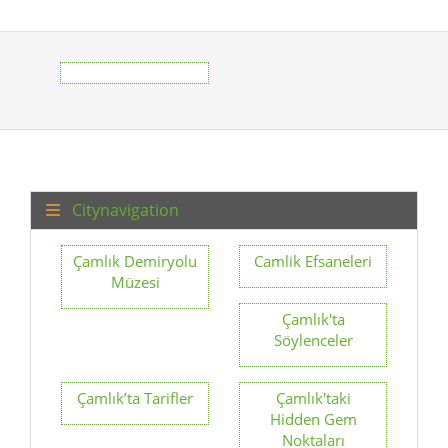
Citynavigation
Çamlık Demiryolu
Camlik Efsaneleri
Müzesi
Çamlık'ta
Söylenceler
Çamlık’ta Tarifler
Çamlık'taki
Hidden Gem
Noktaları
Camlik yürüyüş
Çamlık fotoğraf
rotaları
noktaları