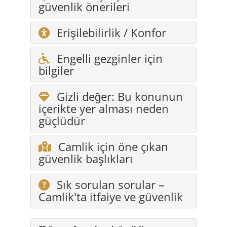
Engelli gezginler için
bilgiler
Gizli değer: Bu konunun
içerikte yer alması neden
güçlüdür
Camlik için öne çıkan
güvenlik başlıkları
Sık sorulan sorular –
Camlik'ta itfaiye ve güvenlik
Bu sayfa neden değerlidir
Çünkü Camlik'ı yalnızca güzel bir köy
olarak değil, aynı zamanda korunan,
düşünülen ve güven veren bir yer olarak