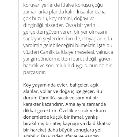
sağlayan şeylerden biri de, ihtiyaç anında
yardimin gelebileceğini bilmektir. İşte bu
yüzden Camlik'ta itfaiye meselesi, yalnızca
yangın söndürmekten ibaret değil; güven,
hazırlık ve sorumluluk duygusunun da bir
parçasıdır.
Köy yaşamında evler, bahçeler, açık
alanlar, yollar ve doğa iç içe geçer. Bu
durum Camlik'a sıcak ve samimi bir
karakter kazandırır. Ama aynı zamanda
dikkat gerektirir. Özellikle sıcak ve kuru
dönemlerde küçük bir ihmal, yanlış
bırakılmış bir ateş kaynağı ya da dikkatsiz
bir hareket daha büyük sonuçlara yol
açabilir. Bu yüzden itfaiye ve yangın
güvenliği gibi konular, köyün görünmeyen
ama çok değerli taraflarından biridir.
Bu sayfa tam da bu nedenle önemlidir.
Çünkü Camlik'ı yalnızca güzel bir köy