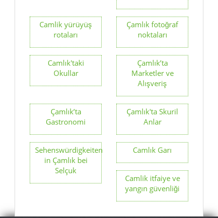
Camlık'taki
Çamlık’ta
Okullar
Marketler ve
Alışveriş
Çamlık’ta
Çamlık'ta Skuril
Gastronomi
Anlar
Sehenswürdigkeiten
Camlık Garı
in Çamlık bei
Selçuk
Camlik itfaiye ve
yangın güvenliği
Gizlilik Politikası
damga
site haritası
temas
Şartlar ve Koşullar