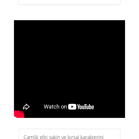
Camlik gibi sakin ve kırsal karakterini
koruyan yerlerde itfaiye konusu çoğu
zaman arka planda kalır. İnsanlar daha
çok huzuru, köy ritmini, doğayı ve
dinginliği hisseder. Oysa bir yerin
gerçekten güven veren bir yer olmasını