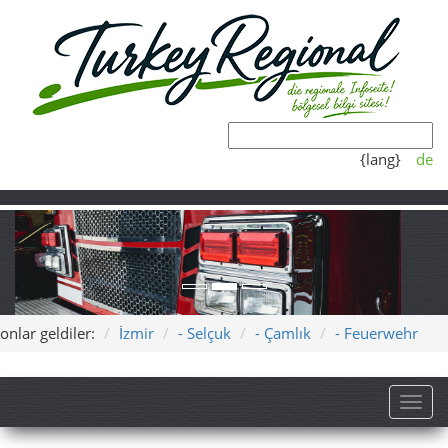
{lang}
de
onlar geldiler:
İzmir
- Selçuk
- Çamlık
- Feuerwehr
Toggl
Selçuk yakınlarında Camlik