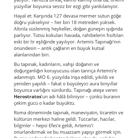
yüzyıllar boyunca sessiz bir ezgi gibi yankılanıyor.
Hayal et: Karşında 127 devasa mermer sütun göğe
doğru yükseliyor – her biri 18 metreden yüksek.
Altınla süslenmiş heykeller, doğan güneşin ışığında
parlıyor. Tütsü kokuları havada, rahibelerin fısıltıları
eski bir lir eşliğinde yayılıyor. Artemis Tapınağı’nın
önündesin – antik çağların en büyük kutsal
alanlarından biri.
Bu tapınak, kadınların, vahşi doğanın ve
doğurganlığın koruyucusu olan tanrıça Artemis’e
adanmıştı. MÖ 6. yüzyılda inşa edildi, yıkıldı ve
yeniden yapıldı – fakat o büyüleyici aura binyıllar
boyunca varlığını sürdürdü. Tapınağı ateşe veren
Herostratos
’un adı hâlâ biliniyor – çünkü buranın
çekim gücü o kadar büyüktü.
Roma döneminde tapınak, maneviyatın, ticaretin ve
kültürün merkezi haline geldi. Tüccarlar, hacılar,
bilginler – hepsi Efes’e geldi, Artemis’i
onurlandırmak ve bu muazzam yapıyı görmek için.