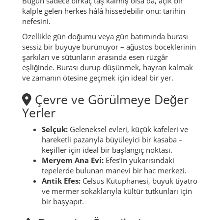
Bugün sadece birkaç taş kalmış olsa da, açık bir
kalple gelen herkes hâlâ hissedebilir onu: tarihin
nefesini.
Özellikle gün doğumu veya gün batımında burası
sessiz bir büyüye bürünüyor – ağustos böceklerinin
şarkıları ve sütunların arasında esen rüzgâr
eşliğinde. Burası durup düşünmek, hayran kalmak
ve zamanın ötesine geçmek için ideal bir yer.
Çevre ve Görülmeye Değer
Yerler
Selçuk:
Geleneksel evleri, küçük kafeleri ve
hareketli pazarıyla büyüleyici bir kasaba –
keşifler için ideal bir başlangıç noktası.
Meryem Ana Evi:
Efes’in yukarısındaki
tepelerde bulunan manevi bir hac merkezi.
Antik Efes:
Celsus Kütüphanesi, büyük tiyatro
ve mermer sokaklarıyla kültür tutkunları için
bir başyapıt.