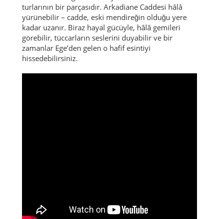
turlarının bir parçasıdır. Arkadiane Caddesi hâlâ
yürünebilir – cadde, eski mendireğin olduğu yere
kadar uzanır. Biraz hayal gücüyle, hâlâ gemileri
görebilir, tüccarların seslerini duyabilir ve bir
zamanlar Ege’den gelen o hafif esintiyi
hissedebilirsiniz.