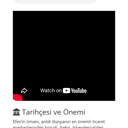
Tarihçesi ve Önemi
Efes’in limanı, antik dünyanın en önemli ticaret
merkezlerinden biriydi. Şehri, İskenderiye’den