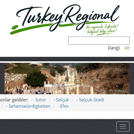
{lang}
de
onlar geldiler:
İzmir
- Selçuk
- Selçuk-Stadt
- Sehenswürdigkeiten
- Efes
Toggl