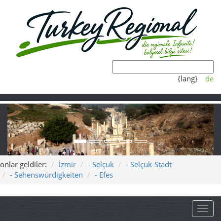
{lang}
de
onlar geldiler:
İzmir
- Selçuk
- Selçuk-Stadt
- Sehenswürdigkeiten
- Efes
Toggl