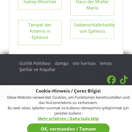
Isabey-Moschee
Haus der Mutter
Maria
Tempel der
Siebenschläferhöhle
Artemis in
von Ephesos
Ephesos
Gizlilik Politikası
damga
site haritası
temas
Şartlar ve Koşullar
Cookie-Hinweis / Çerez Bilgisi
© 2026 Turkey Regional. Tüm hakları saklıdır.
Diese Website verwendet Cookies, um Funktionen bereitzustellen und
das Nutzererlebnis zu verbessern.
<
Bu web sitesi, işlevleri sunmak ve kullanıcı deneyimini iyileştirmek için
çerezler kullanır.
Mehr erfahren / Daha fazla bilgi
OK, verstanden / Tamam