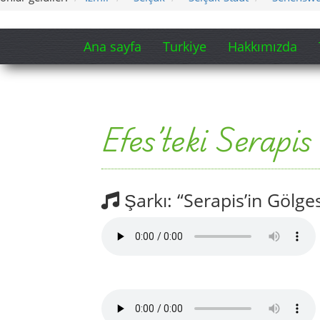
Ana sayfa
Turkiye
Hakkımızda
Efes’teki Serapis
Şarkı: “Serapis’in Gölges