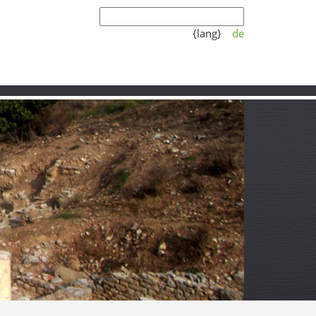
{lang}
de