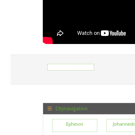
Citynavigation
Ephesos
Johannesk