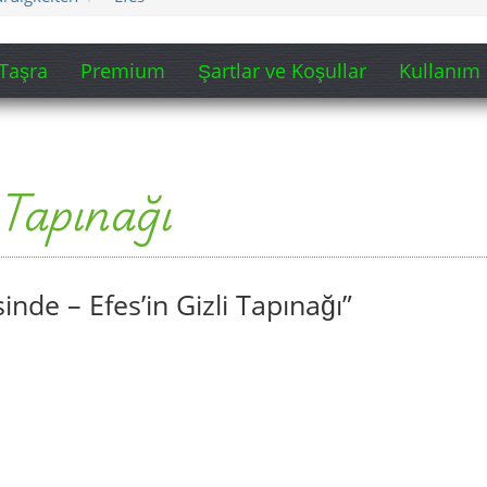
Taşra
Premium
Şartlar ve Koşullar
Kullanım 
 Tapınağı
inde – Efes’in Gizli Tapınağı”