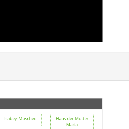
Isabey-Moschee
Haus der Mutter
Maria