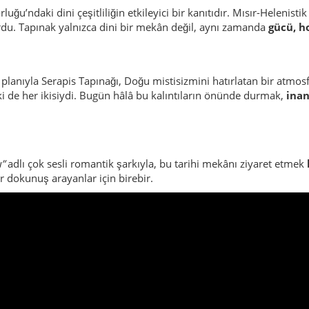
uğu’ndaki dini çeşitliliğin etkileyici bir kanıtıdır. Mısır-Helenistik
ordu. Tapınak yalnızca dini bir mekân değil, aynı zamanda
gücü, h
ı planıyla Serapis Tapınağı, Doğu mistisizmini hatırlatan bir atmos
i de her ikisiydi. Bugün hâlâ bu kalıntıların önünde durmak,
inan
ı”
adlı çok sesli romantik şarkıyla, bu tarihi mekânı ziyaret etmek
bir dokunuş arayanlar için birebir.