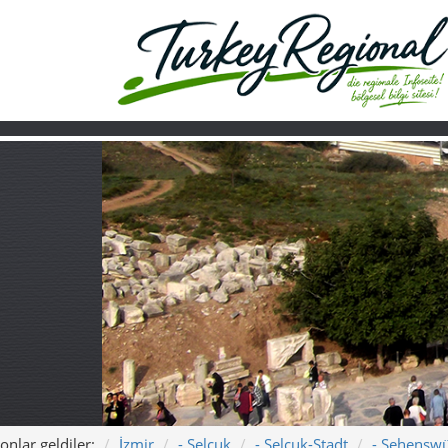
onlar geldiler:
İzmir
- Selçuk
- Selçuk-Stadt
- Sehenswü