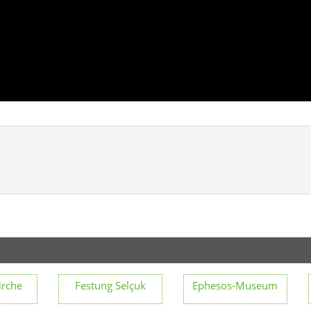
irche
Festung Selçuk
Ephesos-Museum