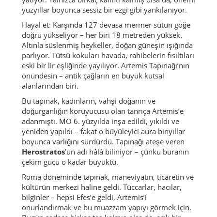
yüzyıllar boyunca sessiz bir ezgi gibi yankılanıyor.
Hayal et: Karşında 127 devasa mermer sütun göğe
doğru yükseliyor – her biri 18 metreden yüksek.
Altınla süslenmiş heykeller, doğan güneşin ışığında
parlıyor. Tütsü kokuları havada, rahibelerin fısıltıları
eski bir lir eşliğinde yayılıyor. Artemis Tapınağı’nın
önündesin – antik çağların en büyük kutsal
alanlarından biri.
Bu tapınak, kadınların, vahşi doğanın ve
doğurganlığın koruyucusu olan tanrıça Artemis’e
adanmıştı. MÖ 6. yüzyılda inşa edildi, yıkıldı ve
yeniden yapıldı – fakat o büyüleyici aura binyıllar
boyunca varlığını sürdürdü. Tapınağı ateşe veren
Herostratos
’un adı hâlâ biliniyor – çünkü buranın
çekim gücü o kadar büyüktü.
Roma döneminde tapınak, maneviyatın, ticaretin ve
kültürün merkezi haline geldi. Tüccarlar, hacılar,
bilginler – hepsi Efes’e geldi, Artemis’i
onurlandırmak ve bu muazzam yapıyı görmek için.