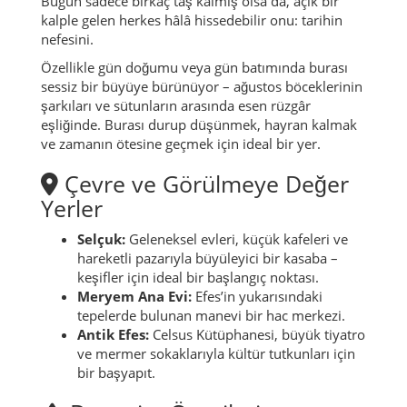
Bugün sadece birkaç taş kalmış olsa da, açık bir
kalple gelen herkes hâlâ hissedebilir onu: tarihin
nefesini.
Özellikle gün doğumu veya gün batımında burası
sessiz bir büyüye bürünüyor – ağustos böceklerinin
şarkıları ve sütunların arasında esen rüzgâr
eşliğinde. Burası durup düşünmek, hayran kalmak
ve zamanın ötesine geçmek için ideal bir yer.
Çevre ve Görülmeye Değer
Yerler
Selçuk:
Geleneksel evleri, küçük kafeleri ve
hareketli pazarıyla büyüleyici bir kasaba –
keşifler için ideal bir başlangıç noktası.
Meryem Ana Evi:
Efes’in yukarısındaki
tepelerde bulunan manevi bir hac merkezi.
Antik Efes:
Celsus Kütüphanesi, büyük tiyatro
ve mermer sokaklarıyla kültür tutkunları için
bir başyapıt.