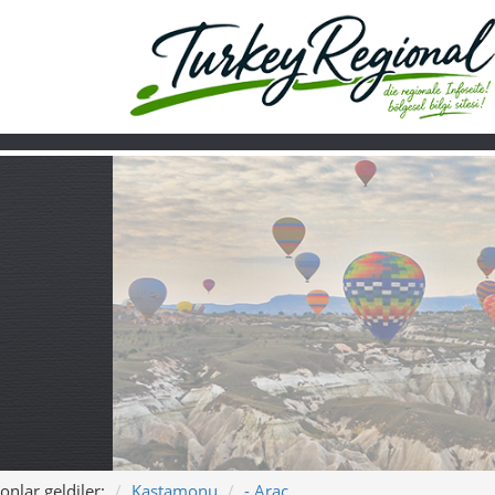
onlar geldiler:
Kastamonu
- Araç
Ana sayfa
Turkiye
Hakkımızda
Araç – Ormanlar, 
Araç – Gün yavaşlayın