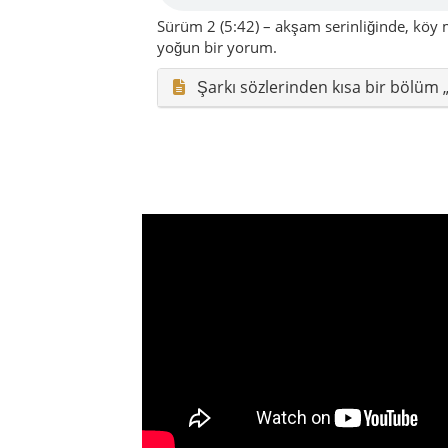
Araç’ın karakteri:
Derin orman
yollarıyla, zamanı yavaşlatan sak
Orman dokusu
Kaleler & tarihi izler
Esk
Araç, Karadeniz’in gürültüsünden değil, ye
kahveleri, sakin yollar ve yüzyıllardır anl
Araç ilçesi hakkında
Kastamonu’dan batıya doğru yola çıktığı
olursun: Araç. İlçe; gür ormanlar, derin
çevrili. Araç Çayı boyunca ilerleyen yol,