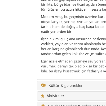
bile, bu ilçeyi hissetmek için fazlasıyla 
Kültür & gelenekler
Aktiviteler
Seyahat tüyoları & mikro rotalar
Sürdürülebilirlik
Kimler için uygun?
Yeme & içme
Doğa & outdoor
Şenlikler & etkinlikler
Tarih & zaman çizelgesi