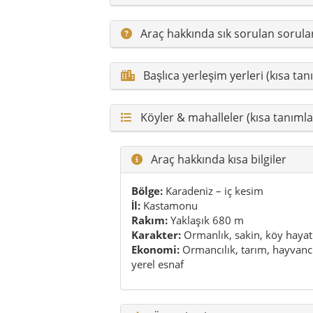
İl:
Kastamonu
Rakım:
Yaklaşık 680 m
Karakter:
Ormanlık, sakin, köy hayat
Ekonomi:
Ormancılık, tarım, hayvancı
yerel esnaf
Öne çıkanlar
Araç kalesi ve vadi manzarası
Orman içi yürüyüşler ve köy rotaları
Yayla kültürü ve köy yaşamı
Kastamonu mutfağından güçlü lezzetl
Sakinlik ve yavaş gezi imkânı
Pratik öneriler
Kendi aracınla gezmek en rahatı
Bahar ve sonbahar, doğa için ideal d