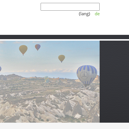
{lang}
de
Koşulları
Video
Partner
ları
Araç şarkısını nasıl dinlemeli?