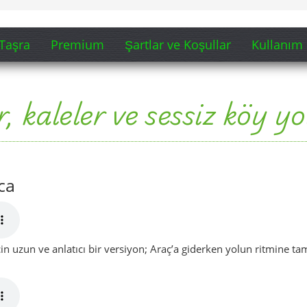
in uzun ve anlatıcı bir versiyon; Araç’a giderken yolun ritmine ta
manzarasına bakarken kulaklıkla dinlemek için daha kısa ama
„Araç, gün yavaşlayınca“