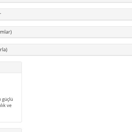
ı güçlü
lık ve
er
önemler