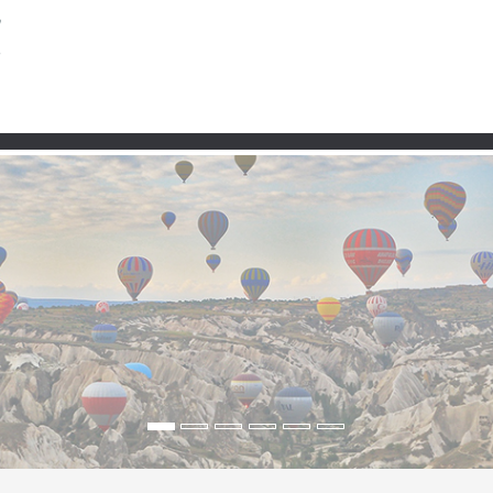
Taşra
Premium
Şartlar ve Koşullar
Kullanım 
kaleler ve sessiz köy yol
ca