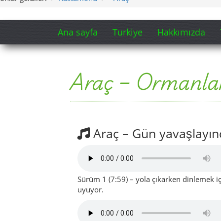
Sürüm 1 (7:59) – yola çıkarken dinlemek iç
uyuyor.
Sürüm 2 (5:42) – akşam serinliğinde, köy 
yoğun bir yorum.
Şarkı sözlerinden kısa bir bölüm 