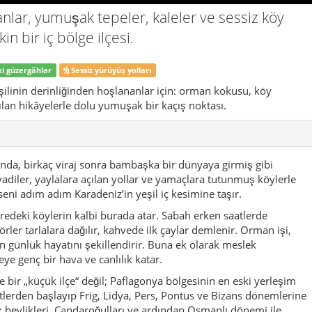
redeki köylerin kalbi burada atar. Sabah erken saatlerde
rler tarlalara dağılır, kahvede ilk çaylar demlenir. Orman işi,
ın günlük hayatını şekillendirir. Buna ek olarak meslek
eye genç bir hava ve canlılık katar.
e bir „küçük ilçe“ değil; Paflagonya bölgesinin en eski yerleşim
itlerden başlayıp Frig, Lidya, Pers, Pontus ve Bizans dönemlerine
 beylikleri, Candaroğulları ve ardından Osmanlı dönemi ile
mini korur. Bugün kalıntılarını gördüğün kaleler, eski yollar ve
ıklarıdır.
u ama acele etmeyen bir tempoya sahip. Sivri binalar yok, dev
rman içi patikalar ve köy meydanları var. Bir gün içinde hem
leceğin, akşam olunca gökyüzünü net bir şekilde görebileceğin
yor: doğa, tarih ve gündelik köy yaşamı. Doğa; ormanları,
ep göz önünde. Tarih; kaleler, eski köyler ve arkeolojik alanlarla
yaşamı ise, kapısı açık avlular, dışarıda asılı odunlar,
ay ikram etme“ refleksiyle kendini hissettiriyor.
 Araç tam buna göre. Arabayı uygun bir yere bırakıp sokaklarda
tikaya girmek, köy kahvesine oturup birkaç cümle sohbet etmek