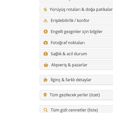
İlginç & farklı detaylar
Tüm gezilecek yerler (özet)
Tüm gizli cennetler (liste)
Araç hakkında sık sorulan sorula
Başlıca yerleşim yerleri (kısa tan
Köyler & mahalleler (kısa tanımla
Araç hakkında kısa bilgiler
Bölge:
Karadeniz – iç kesim