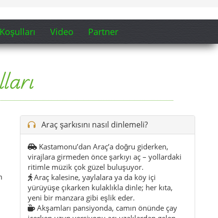
Kastamonu’dan Araç’a doğru giderken,
virajlara girmeden önce şarkıyı aç – yollardaki
ritimle müzik çok güzel buluşuyor.
m
Araç kalesine, yaylalara ya da köy içi
yürüyüşe çıkarken kulaklıkla dinle; her kıta,
yeni bir manzara gibi eşlik eder.
Akşamları pansiyonda, camın önünde çay
içerken uzun versiyonu aç; uzaklardan gelen
traktör sesiyle müthiş uyumlu.
Orman kenarında ya da köyün dışındaki bir
tepede kısa versiyonu dinleyip Araç’ın
sessizliğini için için hisset.
İpucu:
Araç’a ilk kez girerken şarkıyı başlat –
yeşil yamaçları ve köyleri ilk gördüğün anla
müziğin hikâyesi tam örtüşüyor.