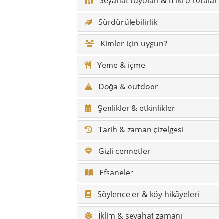
Gizli cennetler
Efsaneler
Söylenceler & köy hikâyeleri
İklim & seyahat zamanı
Yürüyüş rotaları & doğa patikalar
Erişilebilirlik / konfor
Engelli gezginler için bilgiler
Fotoğraf noktaları
Sağlık & acil durum
Alışveriş & pazarlar