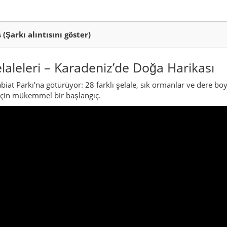
rinde yer alan, küçük ama manzara açısından son derece zengin bir 
ünya açılır: derin vadiler, kestane ve kayın ağaçlarıyla kaplı or
ları’nın eteklerinden doğup Karadeniz’e doğru süzülür ve ilçe merk
 küçük ve büyük şelale oluşmuştur. Bunların en ünlüsü, Erfelek’i Tü
 kendisidir.