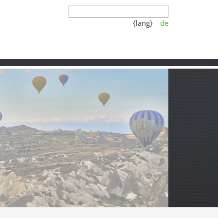
{lang}
de
Koşulları
Video
Partner
uzuru
eri ve sıcacık Karadeniz misafirperverliğini. İster