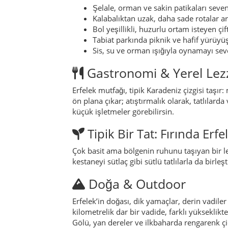
Çok basit ama bölgenin ruhunu taşıyan bir lezz
kestaneyi sütlaç gibi sütlü tatlılarla da birle
Doğa & Outdoor
Erfelek’in doğası, dik yamaçlar, derin vadiler v
kilometrelik dar bir vadide, farklı yükseklikt
Gölü, yan dereler ve ilkbaharda rengarenk çiç
Festivaller & Etkinlikler
Erfelek’te daha çok yerel ölçekte, tarım ürünl
müziği ve oyunlarıyla renklendirilen köy şen
konser, festival ve kültür programlarını da g
Tarih & Kronoloji
18. yüzyıl öncesi:
Karasu vadisi boyun
18. yüzyıl:
Bugünkü merkez, Cuma nama
19. yüzyıl sonları:
Karasu Çayı’na atfen
1960:
Erfelek, çıkarılan yasayla Sinop i
1990’lar & 2000’ler:
Yolların iyileştir