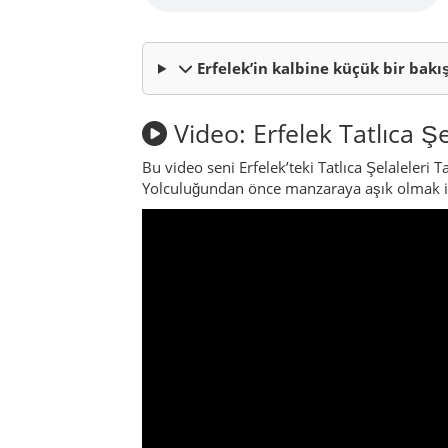
Erfelek İlçesi Hakkında
Erfelek, Sinop ilinin en yeşil yüzlerinden bi
sürüşle, yamaçların arkasında bambaşka bir d
köyler.
Bölgenin kalbi sayılan Karasu Çayı, Küre Dağ
Yan kolları boyunca, yüzyıllar içinde sayısız
doğa, sadece bir fon değil; asıl başrolde olan