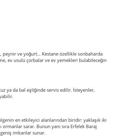
z ya da bal eşliğinde servis edilir. İsteyenler,
abilir.
ölgenin en etkileyici alanlarından biridir: yaklaşık iki
klı ormanlar sarar. Bunun yanı sıra Erfelek Baraj
n geniş imkanlar sunar.
 diğer ürünlerin kutlandığı hasat günleri, halk
ık gibi ilçe ve şehirlerde düzenlenen daha büyük
ına dayalı yaşam.
esel anlamda tanınmaya başlar.