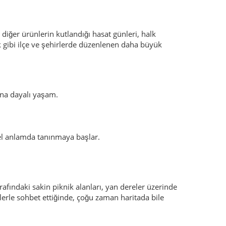
rafındaki sakin piknik alanları, yan dereler üzerinde
lerle sohbet ettiğinde, çoğu zaman haritada bile
lelerden” ve dilekleri kabul eden ağaçlardan söz
en herkesin kalbinde sakladığı bir dileği taşıdığı ve
ş ve ancak Tatlıca vadisinde peş peşe dökülen
eyeceğine yemin etmiş. Yıllar sonra başka köylüler
ektir. İlkbaharda şelaleler en güçlü halini alır,