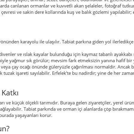
 Katkı
arı ve küçük ölçekli tarımıdır. Buraya gelen ziyaretçiler, yerel ürü
ağlayabilir. Tabiat parkında ve orman içi alanlarda çöp bırakmam
burada yaşayanları korur.
un?
n doğa tutkunları
rayan yürüyüşçüler ve outdoor meraklıları
tler
şlerle günü değerlendirmek isteyen aileler
en fotoğrafçılar
etler
r: mısır ekmeği, fasulyeli ve sebzeli tencere yemekleri, bol süt ür
da veya tuzlu yemeklerde kullanılır. Tabiat parkı ve çevresinde göz
elek Kestanesi