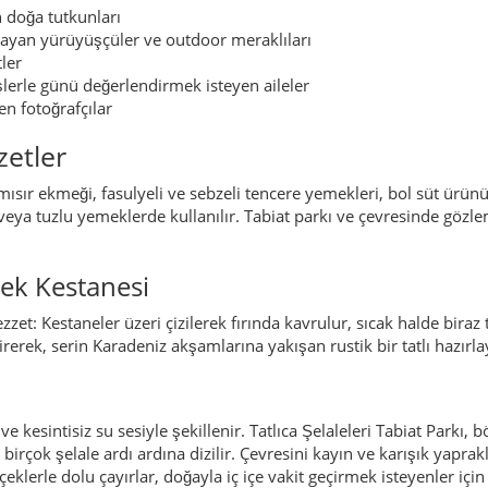
et: Kestaneler üzeri çizilerek fırında kavrulur, sıcak halde biraz tu
ştirerek, serin Karadeniz akşamlarına yakışan rustik bir tatlı hazırlay
e kesintisiz su sesiyle şekillenir. Tatlıca Şelaleleri Tabiat Parkı, b
e birçok şelale ardı ardına dizilir. Çevresini kayın ve karışık yapra
eklerle dolu çayırlar, doğayla iç içe vakit geçirmek isteyenler içi
eri ve doğayla bağlantılı etkinlikler öne çıkar – örneğin kestane ve
likleri. Erfelek’te konaklayan misafirler, Sinop, Gerze veya Ayanc
ününe ekleyebilir.
ca yaylacılık ve küçük tarım yerleşimleri; orman ve su kaynaklar
zında buluşma yeri anlamına gelen “Cumayanı” adıyla anılır.
 “Karasu” adı yaygınlaşır; nahiye merkezi olarak gelişir.
line bağlı müstakil ilçe statüsü kazanır.
ilmesi ve Tatlıca Şelaleleri’nin turizme açılması; tabiat parkı bölg