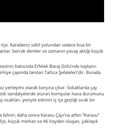
eniz yerleşimi olarak karşına çıkar. Sokaklarda çay
plastik sandalyelerde oturan komşular hava durumunu
ocakları, yeniyle eskinin iç içe geçtiği sıcak bir
 bilinir; daha sonra Karasu Çayı’na atfen “Karasu”
ün ilçe, küçük merkez ve 46 köyden oluşan, yaklaşık
peşindedir. Şelaleler boyunca birkaç saatlik
etler ve akşam çayı eşliğinde sisin dağ siluetlerini
ulaşılabilecek mesafededir. Ayancık ve Boyabat gibi
üz şelaleler ve ormanlar, akşam sahilde balık keyfi;
mcı. Birçok aile hâlâ tarım, hayvancılık ve orman
 peynir, yoğurt, bal ve ev ekmeği eşlik eder.
n adımlarıyla birleştiğinde, en sessiz görünen