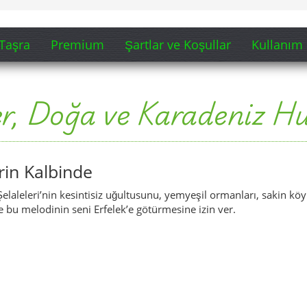
ce bu melodinin seni Erfelek’e götürmesine izin ver.
(Şarkı alıntısını göster)
elaleleri – Karadeniz’de Doğa Harikası
 Tabiat Parkı’na götürüyor: 28 farklı şelale, sık ormanlar ve dere
çin mükemmel bir başlangıç.