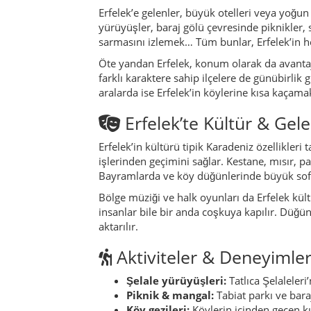
insanlar bile bir anda coşkuya kapılır. Düğü
aktarılır.
Aktiviteler & Deneyimle
Şelale yürüyüşleri:
Tatlıca Şelaleleri
Piknik & mangal:
Tabiat parkı ve baraj
Köy gezileri:
Köylerin içinden geçen kı
Fotoğraf turları:
Sisli sabahlar, ilkba
Balıkçılık & doğa gözlemi:
Baraj gölü 
şartıyla.
Pratik Seyahat Tüyoları
Ulaşım:
Erfelek’e Sinop veya Ayancık yö
fazladan zaman bırakmak iyi olur.
Ekipman:
Şelale rotasında ahşap merdi
Hava durumu:
Karadeniz iklimi neden
Restoran uyarısı:
Türkiye’de restoran 
çekmeye çalışıyorsa, bu genelde turistik
yoluna devam edebilirsin.