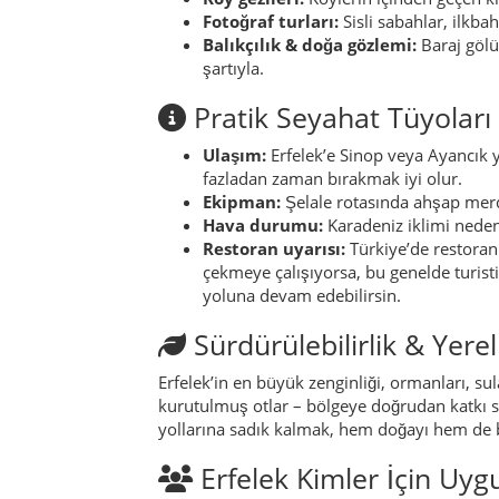
Sürdürülebilirlik & Yerel
Erfelek’in en büyük zenginliği, ormanları, sul
kurutulmuş otlar – bölgeye doğrudan katkı s
yollarına sadık kalmak, hem doğayı hem de 
Erfelek Kimler İçin Uyg
Şelale, orman ve sakin patikaları seve
Kalabalıktan uzak, daha sade rotalar a
Bol yeşillikli, huzurlu ortam isteyen çif
Tabiat parkında piknik ve hafif yürüyü
Sis, su ve orman ışığıyla oynamayı sev
Gastronomi & Yerel Lezz
Erfelek mutfağı, tipik Karadeniz çizgisi taşı
ön plana çıkar; atıştırmalık olarak, tatlılar
küçük işletmeler görebilirsin.
Tipik Bir Tat: Fırında Erf