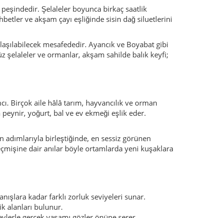
eçmişine dair anılar böyle ortamlarda yeni kuşaklara
nışlara kadar farklı zorluk seviyeleri sunar.
ik alanları bulunur.
 evlerle gerçek yaşamı gözler önüne serer.
arı için ideal sahneler yaratır.
 elbette yerel kuralları sorup saygı göstermek
ralır ve virajlı hale gelir; bu yüzden yol için biraz
arttır.
yağmurluk almak akıllıca olur.
seni çok ısrarcı ve baskıcı bir tavırla içeri
an kibarca “Teşekkürler, sonra bakarız” diyerek