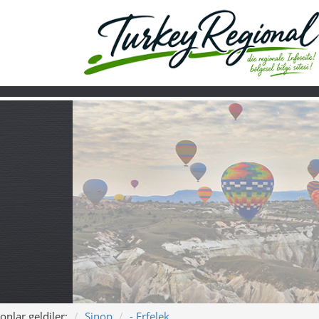
onlar geldiler:
Sinop
- Erfelek
Ana sayfa
Turkiye
Hakkımızda
Erfelek – Şelale
Şarkı: Erfelek – Şelalel
Bu şarkı Erfelek’in ruhunu anlatıyor: Tatlıca 