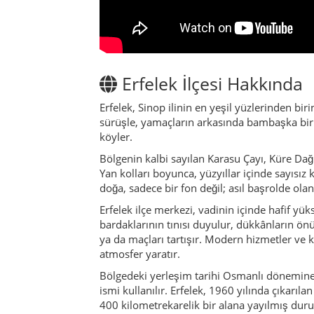
Erfelek ilçe merkezi, vadinin içinde hafif yük
bardaklarının tınısı duyulur, dükkânların ö
ya da maçları tartışır. Modern hizmetler ve kü
atmosfer yaratır.
Bölgedeki yerleşim tarihi Osmanlı dönemine k
ismi kullanılır. Erfelek, 1960 yılında çıkarıl
400 kilometrekarelik bir alana yayılmış dur
Erfelek’e gelenler, büyük otelleri veya yoğu
yürüyüşler, baraj gölü çevresinde piknikler,
sarmasını izlemek… Tüm bunlar, Erfelek’in he
Öte yandan Erfelek, konum olarak da avantajl
farklı karaktere sahip ilçelere de günübirlik
aralarda ise Erfelek’in köylerine kısa kaçama
Erfelek’te Kültür & Gel
Erfelek’in kültürü tipik Karadeniz özellikler
işlerinden geçimini sağlar. Kestane, mısır, p
Bayramlarda ve köy düğünlerinde büyük sofral
Bölge müziği ve halk oyunları da Erfelek kül