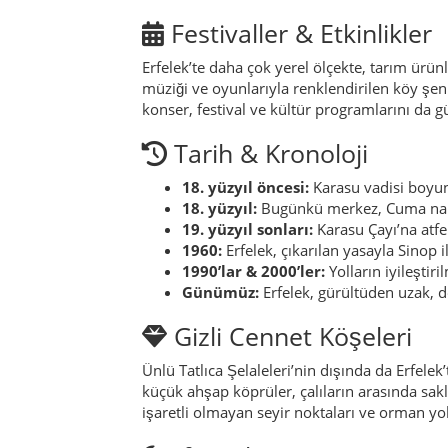
Günümüz:
Erfelek, gürültüden uzak, 
Gizli Cennet Köşeleri
Ünlü Tatlıca Şelaleleri’nin dışında da Erfele
küçük ahşap köprüler, çalıların arasında sak
işaretli olmayan seyir noktaları ve orman yolla
Efsaneler
Karadeniz’in birçok bölgesinde olduğu gibi, 
eden efsaneler anlatılır. Yaygın inanışlardan
doğanın, bu dileğin ne zaman ve nasıl gerçek
Söylenceler
Sık anlatılan bir söylenceye göre, büyük bir
şelalelere rastlamış. Burasını kıskanç gözl
burayı keşfetmiş ve buraya “cennetten saklı
İklim & En İyi Ziyaret Z
Erfelek, nemli ve ılıman Karadeniz iklimine s