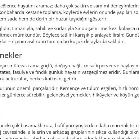
nler günlerce sürebilir; geleneksel yemekler, hikâyeler ve köyün g
r
’ndeki çok basamaklı rota, hafif yürüyüşlerden daha maceralı tırma
 çevresinde, ailelerin ve arkadaş gruplarının sıkça kullandığı pikn
sa yürüyüşler, ahırlar, sebze bahçeleri, odunluklar ve geleneksel
harda canlanan ormanlar ve kuvvetli akan şelaleler, fotoğraf tutkunl
çevresi ve sakin dere kollarında kuş ve balık gözlemi yapılabilir;
nünden karayolu ile ulaşılır. Tabiat parkına giden yol ilerledikçe da
venler ve ıslak kayalar bulunduğu için kaymaz tabanlı ayakkabı ş
iyle yağmur sık görülür; mevsim fark etmeksizin yanına hafif bir 
veya çay ocağı önünde güleryüzle çağırılması normaldir. Ancak biri 
 tuzak işareti sayılabilir. Erfelek’te bu nadirdir; yine de her zam