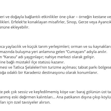
doğa odaklı bir Karadeniz destinasyonu olarak konumlanır.
k’te pek çok sessiz ve keşfedilmemiş köşe var: baraj gölünün üst ta
lanmış eski değirmen kalıntıları… Ana patikanın dışına çıkıp köylü
rı için özel tavsiyeler alırsın.
Erfelek çevresinde de ormanları koruyan ruhlardan, “konuşan şela
 biri, Tatlıca vadisinin sonuna kadar tüm basamakları yürüyerek geç
leşeceğine kendisinin karar verdiğidir.
 kuraklık döneminde bir çoban su ararken dere yatağını takip etmi
erden ve açgözlülükten korumak için vadinin yerini kimseye söylem
 bir parça” gözüyle bakmaya başlamış.
amanı
ahiptir. Bu da bol yağmur, bol yeşil ve nispeten yumuşak kışlar dem