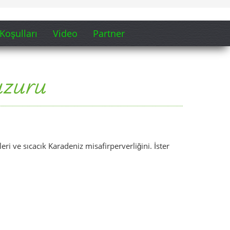
 boyunca uzanan ahşap yürüyüş yolları…