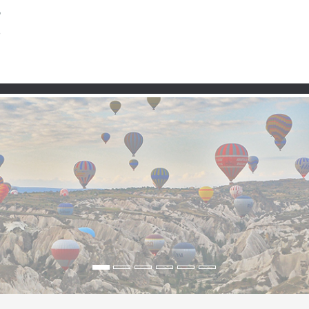
Taşra
Premium
Şartlar ve Koşullar
Kullanım 
ler, Doğa ve Karadeniz H
erin Kalbinde
Şelaleleri’nin kesintisiz uğultusunu, yemyeşil ormanları, sakin köyl