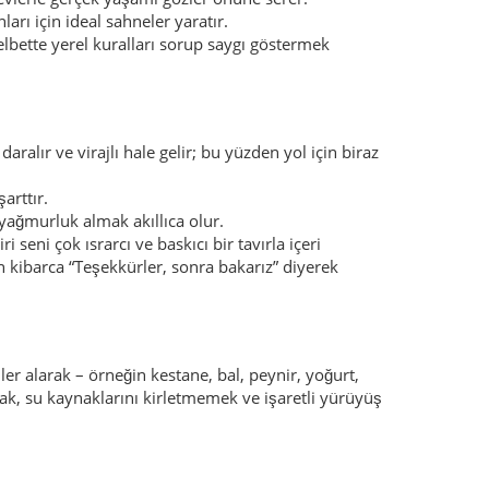
nler alarak – örneğin kestane, bal, peynir, yoğurt,
ak, su kaynaklarını kirletmemek ve işaretli yürüyüş
ünü, peynir ve yoğurt… Kestane özellikle sonbaharda
leme, ev usulü çorbalar ve ev yemekleri bulabileceğin