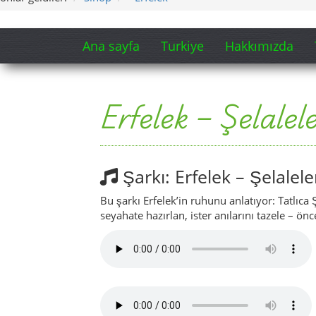
seyahate hazırlan, ister anılarını tazele – ön
Erfelek’in kalbine küçük bir bakış 
Video: Erfelek Tatlıca Ş
Bu video seni Erfelek’teki Tatlıca Şelaleleri
Yolculuğundan önce manzaraya aşık olmak i