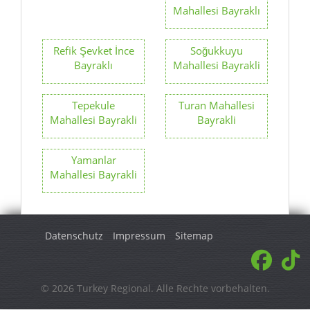
Mahallesi Bayraklı
Refik Şevket İnce
Soğukkuyu
Bayraklı
Mahallesi Bayrakli
Tepekule
Turan Mahallesi
Mahallesi Bayrakli
Bayrakli
Yamanlar
Mahallesi Bayrakli
Datenschutz
Impressum
Sitemap
© 2026 Turkey Regional. Alle Rechte vorbehalten.