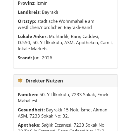
Provinz:
Izmir
Landkreis:
Bayraklı
Ortstyp:
städtische Wohnmahalle am
westlichen/nördlichen Bayraklı-Rand
Lokale Anker:
Muhtarlık, Barış Caddesi,
D.550, 50. Yıl İlkokulu, ASM, Apotheken, Camii,
lokale Markets
Stand:
Juni 2026
Direkter Nutzen
Familien:
50. Yıl İlkokulu, 7233 Sokak, Emek
Mahallesi.
Gesundheit:
Bayraklı 15 Nolu İsmet Akman
ASM, 7233 Sokak No: 32.
Apotheke:
Sağlık Eczanesi, 7233 Sokak No:
30/B; Sıla Eczanesi, Barış Caddesi No: 17/B.