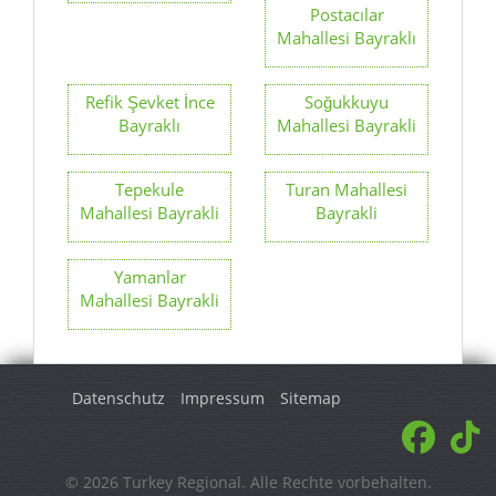
Postacılar
Mahallesi Bayraklı
Refik Şevket İnce
Soğukkuyu
Bayraklı
Mahallesi Bayrakli
Tepekule
Turan Mahallesi
Mahallesi Bayrakli
Bayrakli
Yamanlar
Mahallesi Bayrakli
Datenschutz
Impressum
Sitemap
© 2026 Turkey Regional. Alle Rechte vorbehalten.