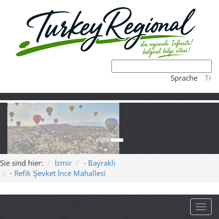
Sprache
Tr
Sie sind hier:
İzmir
- Bayraklı
- Refik Şevket İnce Mahallesi
Toggl