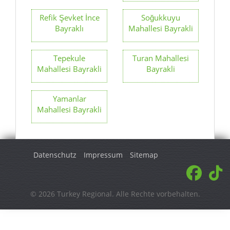
Refik Şevket İnce
Soğukkuyu
Bayraklı
Mahallesi Bayrakli
Tepekule
Turan Mahallesi
Mahallesi Bayrakli
Bayrakli
Yamanlar
Mahallesi Bayrakli
Datenschutz
Impressum
Sitemap
© 2026 Turkey Regional. Alle Rechte vorbehalten.