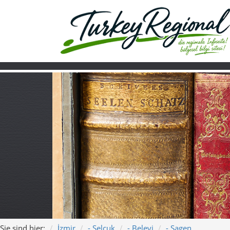
Sie sind hier:
İzmir
- Selçuk
- Belevi
- Sagen