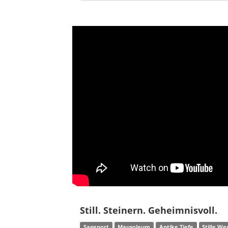
Still. Steinern. Geheimnisvoll.
Sagenort
Mausoleum
Antike Tiefe
Stille We