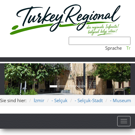
Sprache
Tr
Sie sind hier:
İzmir
- Selçuk
- Selçuk-Stadt
- Museum
Toggl