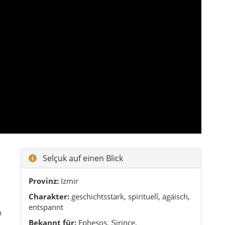
Selçuk auf einen Blick
Provinz:
Izmir
Charakter:
geschichtsstark, spirituell, ägäisch,
entspannt
n
Bekannt für:
Ephesos, Şirince,
Johanneskirche, İsa-Bey-Moschee, Pamucak
Ideal für:
Kultururlaub, Fototouren,
Tagesausflüge, Paare, Familien
Warum Selçuk besonders ist
Nur wenige Orte verbinden antike
Weltgeschichte, christliche Überlieferung,
seldschukische Architektur, Dorfatmosphäre,
Weinregion und Strandnähe so kompakt wie
Selçuk.