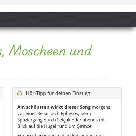
Hör-Tipp für deinen Einstieg
Am schönsten wirkt dieser Song
morgens
vor einer Reise nach Ephesos, beim
Spaziergang durch Selçuk oder abends mit
Blick auf die Hügel rund um Şirince.
Er passt besonders gut zu Reisenden, die
Kultur, Geschichte, spirituelle Orte und ruhige
Ägäis-Momente miteinander verbinden
möchten.
Tipp: Erst den Song hören, dann Video 1
starten – so entsteht sofort das richtige Gefühl
für die Seite.
, sondern auch musikalisch spürbar wird.