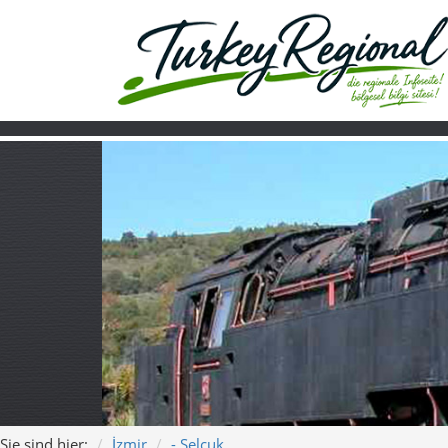
Sie sind hier:
İzmir
- Selçuk
Home
Turkiye
Über uns
Video
Selçuk – Antike
Museumsbahnh