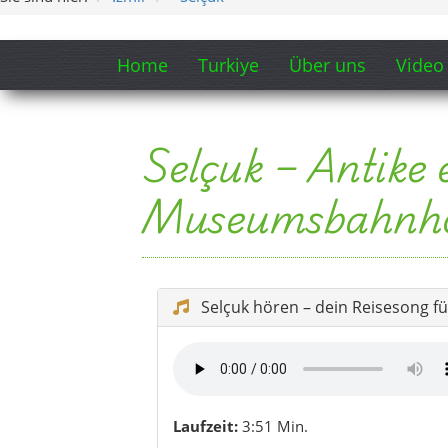
Selçuk hören – dein Reisesong fü
Laufzeit:
3:51 Min.
Hinweis:
Auch dieser Song wurde mit KI
Reisegefühl von Selçuk musikalisch erl
Zwischen Ruinen, Weinbergen, spirituel
mit durch Selçuk, Ephesos, Şirince und
Hinweis:
Auch dieser Song wurde mit KI ei
Eindrucksvolles Selçuk