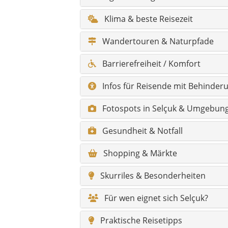
Shopping & Märkte
Skurriles & Besonderheiten
Für wen eignet sich Selçuk?
Praktische Reisetipps
Alle Sehenswürdigkeiten im Über
FAQ zu Selçuk
Alle Ortsteile / Mahal
Atatürk Mahallesi – zentrales Wo
Zafer Mahallesi – lebendig und al
Cumhuriyet Mahallesi – moderner
14 Mayıs Mahallesi – Wohngebiet
İsa Bey Mahallesi – historische