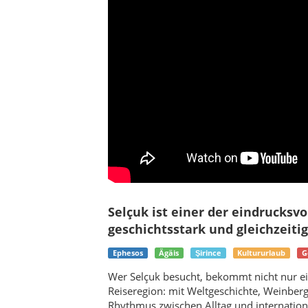
Selçuk ist einer der eindrucksvol
geschichtsstark und gleichzeit
Ephesos
Ägäis
Şirince
Kultururlaub
G
Wer Selçuk besucht, bekommt nicht nur ei
Reiseregion: mit Weltgeschichte, Weinberg
Rhythmus zwischen Alltag und internatio
Über Selçuk
Etwa 75 Kilometer südlich von Izmir l
überschaubar wirkt, in Wahrheit aber zu
treffen antike Welt, christliche Überli
entspannte Lebensgefühl der Ägäis aufe
Zwischen Ziegeldächern, Olivenhainen
Atmosphäre: morgens still und fast dörf
gelassen, warm und angenehm langsam. 
Die Stadt eignet sich für Kultururlaube
Reisende, die Geschichte nicht nur ansc