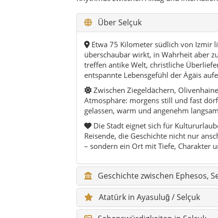
– sondern ein Ort mit Tiefe, Charakte
Geschichte zwischen Ephesos, S
Atatürk in Ayasuluğ / Selçuk
Sehenswürdigkeiten in Selçuk
Hidden Gems in und um Selçuk
Kulinarik & regionale Spezialität
Kultur, Alltag & Atmosphäre
Aktivitäten & Erlebnisse
Hauptorte mit Kurzbeschreibun
Natur & Outdoor