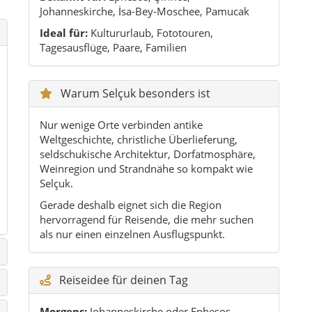
Gerade deshalb eignet sich die Region
hervorragend für Reisende, die mehr suchen
als nur einen einzelnen Ausflugspunkt.
Reiseidee für deinen Tag
Morgens:
Johanneskirche oder Ephesos
Mittags:
Essen im Zentrum oder in Şirince
Nachmittags:
Museum, Dorfbesuch oder
Pamucak
Abends:
ruhiger Stadtspaziergang mit Blick auf
Ayasoluk