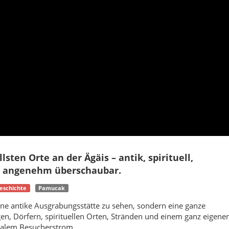
lsten Orte an der Ägäis – antik, spirituell,
ig angenehm überschaubar.
eschichte
Pamucak
ne antike Ausgrabungsstätte zu sehen, sondern eine ganze
en, Dörfern, spirituellen Orten, Stränden und einem ganz eigene
nalem Besucherstrom.
iegt
Selçuk
– eine Stadt, die auf den ersten Blick ruhig und
 den geschichtsträchtigsten Reisezielen der Türkei gehört. Hier
eferung, seldschukische Architektur, osmanische Spuren und das
inander.
, Feldern und antiken Steinen entfaltet sich eine besondere
lich, tagsüber voller Besucher aus aller Welt, abends wieder
Genau dieses Wechselspiel macht Selçuk so reizvoll.
r, Fotografen, Familien, spirituell Interessierte, Paare und
hauen, sondern spüren möchten. Selçuk ist kein lauter Ferienort