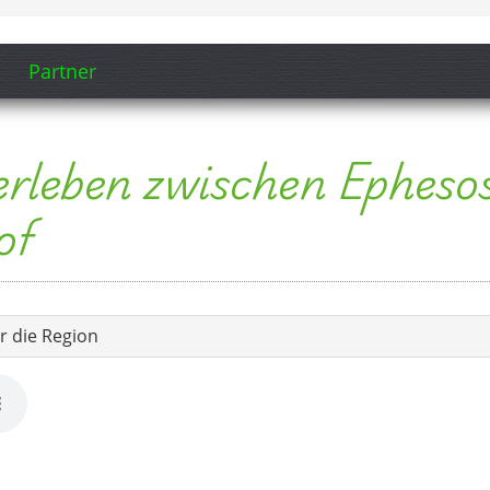
r die Region
 für genau diese Seite erstellt, um Atmosphäre, Charakter und
ebbar zu machen.
len Orten und ägäischer Gelassenheit nimmt dich dieser Song
 die geschichtsstarke Umgebung.
gens für diese Seite erstellt, damit Selçuk nicht nur beschrieben
 in Bildern