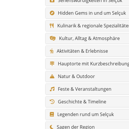
Feste & Veranstaltungen
Geschichte & Timeline
Legenden rund um Selçuk
Sagen der Region
Klima & beste Reisezeit
Wandertouren & Naturpfade
Barrierefreiheit / Komfort
Infos für Reisende mit Behinder
Fotospots in Selçuk & Umgebun
Gesundheit & Notfall