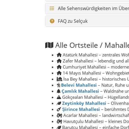
Belevi Mahallesi
– Natur, Ruhe u
Çamlık Mahallesi
– Waldnähe u
Gökçealan Mahallesi – Hügellands
Zeytinköy Mahallesi
– Olivenhai
Şirince Mahallesi
– berühmtes D
Acarlar Mahallesi – landwirtscha
Havutçulu Mahallesi – kleines Do
Barutçu Mahallesi – einfache Dor
Sultaniye Mahallesi – kleines, ruh
Pamucak
– strandnaher Bereich 
Noch mehr Eindrücke 