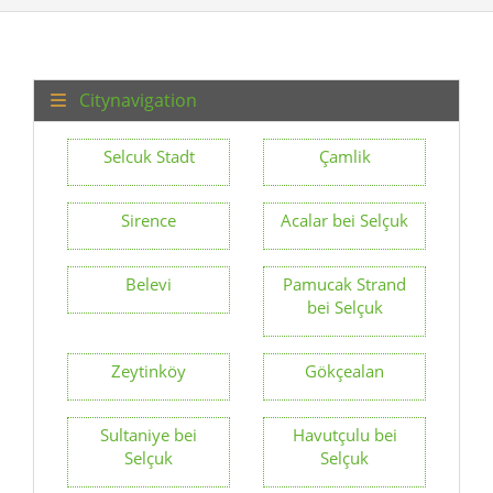
Citynavigation
Selcuk Stadt
Çamlik
Sirence
Acalar bei Selçuk
Belevi
Pamucak Strand
bei Selçuk
Zeytinköy
Gökçealan
Sultaniye bei
Havutçulu bei
Selçuk
Selçuk