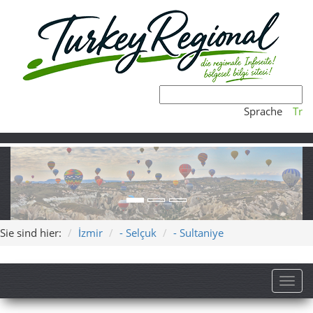
Sprache
Tr
Sie sind hier:
İzmir
- Selçuk
- Sultaniye
Toggl