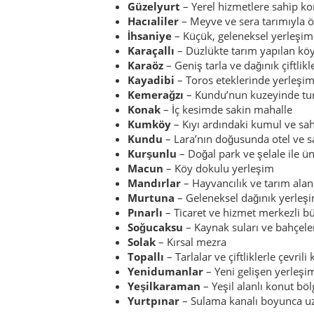
Güzelyurt
– Yerel hizmetlere sahip ko
Hacıaliler
– Meyve ve sera tarımıyla ö
İhsaniye
– Küçük, geleneksel yerleşim
Karaçallı
– Düzlükte tarım yapılan kö
Karaöz
– Geniş tarla ve dağınık çiftlikl
Kayadibi
– Toros eteklerinde yerleşi
Kemerağzı
– Kundu’nun kuzeyinde tur
Konak
– İç kesimde sakin mahalle
Kumköy
– Kıyı ardındaki kumul ve sahi
Kundu
– Lara’nın doğusunda otel ve sa
Kurşunlu
– Doğal park ve şelale ile ü
Macun
– Köy dokulu yerleşim
Mandırlar
– Hayvancılık ve tarım alan
Murtuna
– Geleneksel dağınık yerleş
Pınarlı
– Ticaret ve hizmet merkezli b
Soğucaksu
– Kaynak suları ve bahçele
Solak
– Kırsal mezra
Topallı
– Tarlalar ve çiftliklerle çevrili
Yenidumanlar
– Yeni gelişen yerleşi
Yeşilkaraman
– Yeşil alanlı konut böl
Yurtpınar
– Sulama kanalı boyunca u