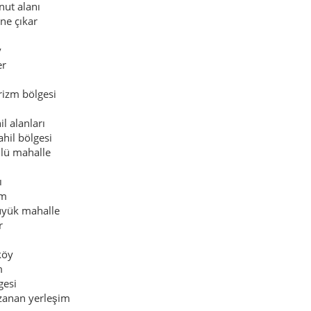
nut alanı
ne çıkar
y
er
m
izm bölgesi
l alanları
hil bölgesi
nlü mahalle
ı
im
üyük mahalle
r
 köy
m
gesi
zanan yerleşim