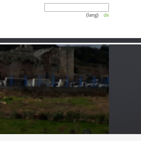
{lang}
de