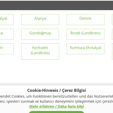
alya)
Alanya
Demre
şa
Gündoğmuş
İbradı (Landkreis)
tı
Korkuteli
Kumluca (Antalya)
(Landkreis)
Cookie-Hinweis / Çerez Bilgisi
endet Cookies, um Funktionen bereitzustellen und das Nutzererle
mas
Şartlar ve Koşullar
si, işlevleri sunmak ve kullanıcı deneyimini iyileştirmek için çerezl
Mehr erfahren / Daha fazla bilgi
© 2026 Turkey Regional. Tüm hakları saklıdır.