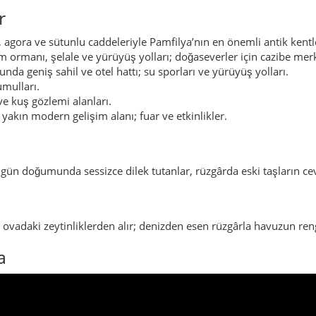
r
 agora ve sütunlu caddeleriyle Pamfilya’nın en önemli antik kentl
 ormanı, şelale ve yürüyüş yolları; doğaseverler için cazibe merk
nda geniş sahil ve otel hattı; su sporları ve yürüyüş yolları.
umulları.
ve kuş gözlemi alanları.
akın modern gelişim alanı; fuar ve etkinlikler.
gün doğumunda sessizce dilek tutanlar, rüzgârda eski taşların ce
 ovadaki zeytinliklerden alır; denizden esen rüzgârla havuzun ren
a