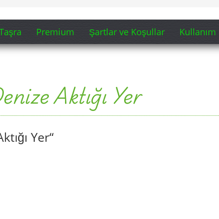
Taşra
Premium
Şartlar ve Koşullar
Kullanım 
enize Aktığı Yer
ktığı Yer“