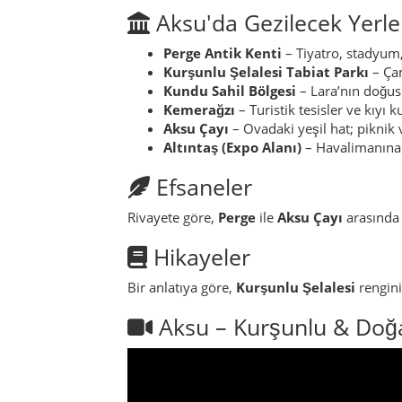
Aksu'da Gezilecek Yerle
Perge Antik Kenti
– Tiyatro, stadyum,
Kurşunlu Şelalesi Tabiat Parkı
– Çam
Kundu Sahil Bölgesi
– Lara’nın doğusu
Kemerağzı
– Turistik tesisler ve kıyı k
Aksu Çayı
– Ovadaki yeşil hat; piknik 
Altıntaş (Expo Alanı)
– Havalimanına y
Efsaneler
Rivayete göre,
Perge
ile
Aksu Çayı
arasında 
Hikayeler
Bir anlatıya göre,
Kurşunlu Şelalesi
rengini
Aksu – Kurşunlu & Doğ