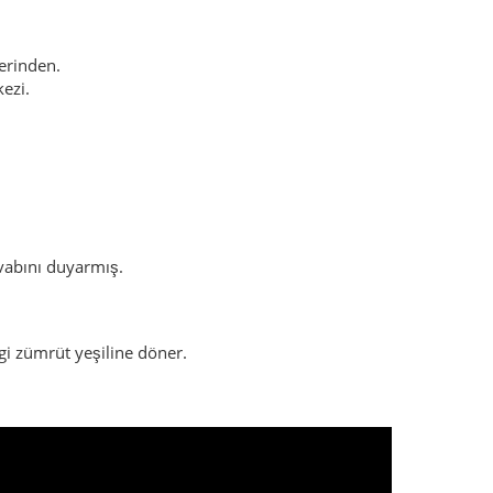
erinden.
ezi.
vabını duyarmış.
gi zümrüt yeşiline döner.