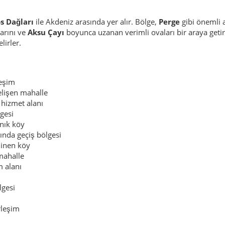
s Dağları
ile Akdeniz arasında yer alır. Bölge,
Perge
gibi önemli a
arını ve
Aksu Çayı
boyunca uzanan verimli ovaları bir araya getiri
lirler.
leşim
elişen mahalle
hizmet alanı
lgesi
nık köy
sında geçiş bölgesi
linen köy
mahalle
 alanı
lgesi
rleşim