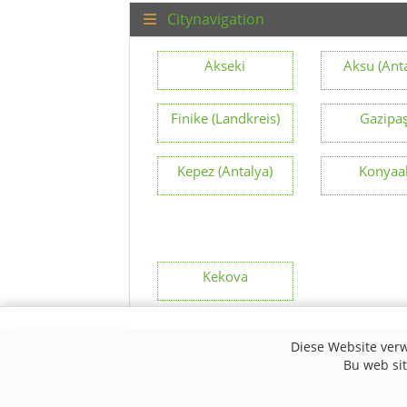
Citynavigation
Akseki
Aksu (Ant
Finike (Landkreis)
Gazipa
Kepez (Antalya)
Konyaal
Kekova
Diese Website verw
Gizlilik Politikası
damga
site haritası
te
Bu web site