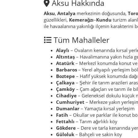
Aksu Hakkında
Aksu
,
Antalya
merkezinin doğusunda,
Toro
güzellikleri,
Kemerağzı
–
Kundu
turizm alanl
ile havaalanına yakınlığı ilçenin karakterini be
Tüm Mahalleler
Alaylı
– Ovaların kenarında kırsal yer
Altıntaş
– Havalimanına yakın hızla g
Atatürk
– Merkezî konumda konut ve 
Barbaros
– Yerel altyapılı yerleşim bö
Boztepe
– Hafif yüksek konumda dağı
Çalkaya
– Şehir ile tarım arazileri ara
Çamköy
– Çam ağaçları ve tarım ile bi
Cihadiye
– Geleneksel dokulu küçük 
Cumhuriyet
– Merkeze yakın yerleşim
Dumanlar
– Yamaçta kırsal yerleşim
Fatih
– Okullar ve parklar ile konut bö
Fettahlı
– Tarım ağırlıklı köy
Gökdere
– Dere ve tarla kenarında ye
Güloluk
– Bahçeli ve sakin köy