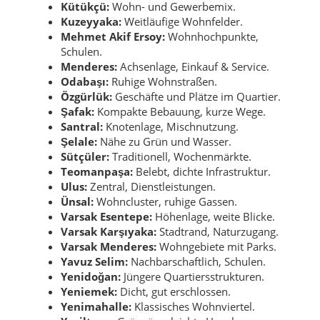
Kütükçü:
Wohn- und Gewerbemix.
Kuzeyyaka:
Weitläufige Wohnfelder.
Mehmet Akif Ersoy:
Wohnhochpunkte,
Schulen.
Menderes:
Achsenlage, Einkauf & Service.
Odabaşı:
Ruhige Wohnstraßen.
Özgürlük:
Geschäfte und Plätze im Quartier.
Şafak:
Kompakte Bebauung, kurze Wege.
Santral:
Knotenlage, Mischnutzung.
Şelale:
Nähe zu Grün und Wasser.
Sütçüler:
Traditionell, Wochenmärkte.
Teomanpaşa:
Belebt, dichte Infrastruktur.
Ulus:
Zentral, Dienstleistungen.
Ünsal:
Wohncluster, ruhige Gassen.
Varsak Esentepe:
Höhenlage, weite Blicke.
Varsak Karşıyaka:
Stadtrand, Naturzugang.
Varsak Menderes:
Wohngebiete mit Parks.
Yavuz Selim:
Nachbarschaftlich, Schulen.
Yenidoğan:
Jüngere Quartiersstrukturen.
Yeniemek:
Dicht, gut erschlossen.
Yenimahalle:
Klassisches Wohnviertel.