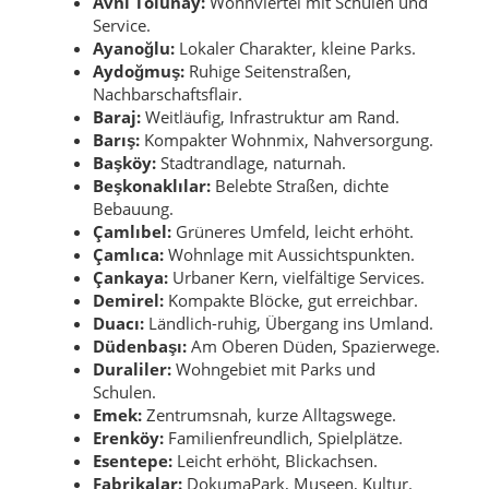
Avni Tolunay:
Wohnviertel mit Schulen und
Service.
Ayanoğlu:
Lokaler Charakter, kleine Parks.
Aydoğmuş:
Ruhige Seitenstraßen,
Nachbarschaftsflair.
Baraj:
Weitläufig, Infrastruktur am Rand.
Barış:
Kompakter Wohnmix, Nahversorgung.
Başköy:
Stadtrandlage, naturnah.
Beşkonaklılar:
Belebte Straßen, dichte
Bebauung.
Çamlıbel:
Grüneres Umfeld, leicht erhöht.
Çamlıca:
Wohnlage mit Aussichtspunkten.
Çankaya:
Urbaner Kern, vielfältige Services.
Demirel:
Kompakte Blöcke, gut erreichbar.
Duacı:
Ländlich-ruhig, Übergang ins Umland.
Düdenbaşı:
Am Oberen Düden, Spazierwege.
Duraliler:
Wohngebiet mit Parks und
Schulen.
Emek:
Zentrumsnah, kurze Alltagswege.
Erenköy:
Familienfreundlich, Spielplätze.
Esentepe:
Leicht erhöht, Blickachsen.
Fabrikalar:
DokumaPark, Museen, Kultur.