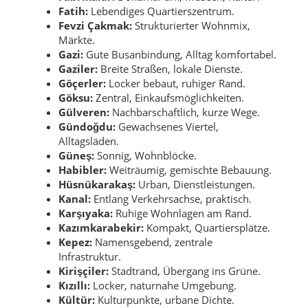
Fatih:
Lebendiges Quartierszentrum.
Fevzi Çakmak:
Strukturierter Wohnmix,
Märkte.
Gazi:
Gute Busanbindung, Alltag komfortabel.
Gaziler:
Breite Straßen, lokale Dienste.
Göçerler:
Locker bebaut, ruhiger Rand.
Göksu:
Zentral, Einkaufsmöglichkeiten.
Gülveren:
Nachbarschaftlich, kurze Wege.
Gündoğdu:
Gewachsenes Viertel,
Alltagsläden.
Güneş:
Sonnig, Wohnblöcke.
Habibler:
Weiträumig, gemischte Bebauung.
Hüsnükarakaş:
Urban, Dienstleistungen.
Kanal:
Entlang Verkehrsachse, praktisch.
Karşıyaka:
Ruhige Wohnlagen am Rand.
Kazımkarabekir:
Kompakt, Quartiersplätze.
Kepez:
Namensgebend, zentrale
Infrastruktur.
Kirişçiler:
Stadtrand, Übergang ins Grüne.
Kızıllı:
Locker, naturnahe Umgebung.
Kültür:
Kulturpunkte, urbane Dichte.