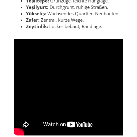
Yeşiltepe:
Grünzüge, leichte Hanglage.
Yeşilyurt:
Durchgrünt, ruhige Straßen.
Yükseliş:
Wachsendes Quartier, Neubauten.
Zafer:
Zentral, kurze Wege.
Zeytinlik:
Locker bebaut, Randlage.