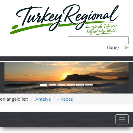
{lang}
de
onlar geldiler:
Antalya
- Kepez
Toggl