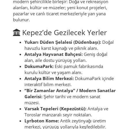
modern şehircilikle birleşir: Doğa ve rekreasyon
alanları, kültür ve müzeler; yeni konut projeleri,
pazarlar ve canlı ticaret merkezleriyle yan yana
bulunur.
Kepez’de Gezilecek Yerler
Yukarı Düden Şelalesi (Düdenbaşı):
Doğal
havuzlu karst kaynağı ve piknik alanı.
Antalya Hayvanat Bahçesi:
Geniş doğal
alan, aile dostu yürüyüş yolları.
DokumaPark:
Eski pamuk fabrikasında
kurulu kültür ve yaşam alanı.
Antalya Bilim Merkezi:
DokumaPark içinde
interaktif bilim merkezi.
“Bir Zamanlar Antalya” / Modern Sanatlar
Galerisi:
Şehir tarihi ve modern sanat
müzesi.
Varsak Tepeleri (Kepezüstü):
Antalya ve
Toroslar manzaralı seyir noktaları.
Lyrboton Kome:
Antik zeytinyağı üretim
merkezi, yürüyüş yollarıyla keşfedilebilir.