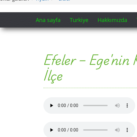
Ana sayfa
Turkiye
Hakkımızda
Efeler – Ege'nin 
İlçe