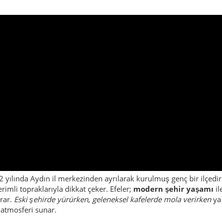
2 yılında Aydın il merkezinden ayrılarak kurulmuş genç bir ilçedi
imli topraklarıyla dikkat çeker. Efeler;
modern şehir yaşamı
il
urar.
Eski şehirde yürürken
,
geleneksel kafelerde mola verirken
ya
l atmosferi sunar.