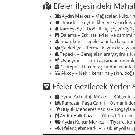
Efeler İlçesindeki Mahal
Aydın Merkez – Mağazalar, kültür me
Umurlu – Zeytinlikleri ve sakin köy 
Kardeşköy – Doğa ile iç içe, yürüyüş 
Dalama – Eski taş evleri ve samimi 
İmamköy – Tepelik alanlarda konuml
Şevketiye – Termal kaynaklara yakın
Tepecik – Geniş alanlara yayılmış kır
Ovaeymir – Tarım açısından önemli, 
Çeştepe – Ulaşım açısından avantajlı
Akköy – Nehir kenarına yakın, doğa i
Efeler Gezilecek Yerler 
Aydın Arkeoloji Müzesi – Bölgenin an
Ramazan Paşa Camii – Osmanlı döne
Büyük Menderes Vadisi – Doğayla iç iç
Aydın Halk Pazarı – Yöresel ürünler, 
Aydın Kültür Merkezi – Tiyatro, kon
Efeler Şehir Parkı – Bisiklet yolları,