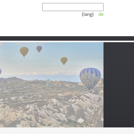
{lang}
de