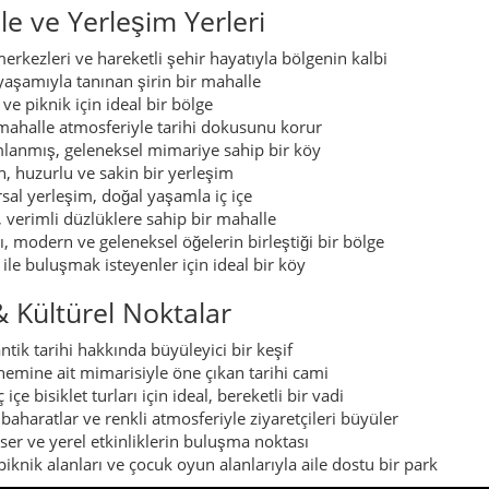
le ve Yerleşim Yerleri
rkezleri ve hareketli şehir hayatıyla bölgenin kalbi
yaşamıyla tanınan şirin bir mahalle
ve piknik için ideal bir bölge
mahalle atmosferiyle tarihi dokusunu korur
anmış, geleneksel mimariye sahip bir köy
, huzurlu ve sakin bir yerleşim
sal yerleşim, doğal yaşamla iç içe
verimli düzlüklere sahip bir mahalle
, modern ve geleneksel öğelerin birleştiği bir bölge
le buluşmak isteyenler için ideal bir köy
& Kültürel Noktalar
tik tarihi hakkında büyüleyici bir keşif
mine ait mimarisiyle öne çıkan tarihi cami
e bisiklet turları için ideal, bereketli bir vadi
baharatlar ve renkli atmosferiyle ziyaretçileri büyüler
ser ve yerel etkinliklerin buluşma noktası
 piknik alanları ve çocuk oyun alanlarıyla aile dostu bir park