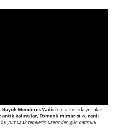
r.
Büyük Menderes Vadisi
’nin ortasında yer alan
e
antik kalıntılar
,
Osmanlı mimarisi
ve
canlı
 da
yumuşak tepelerin üzerinden gün batımını