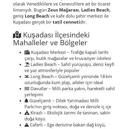
olarak Venediklilere ve Cenevizlilere ait bir ticaret
limanıydı. Bugün
Zeus Mağarası
,
Ladies Beach
,
geniş
Long Beach
ve kafe dolu şehir merkezi ile
Kuşadası gerçek bir
tatil cenneti
dir.
Kuşadası İlçesindeki
Mahalleler ve Bölgeler
Kuşadası Merkezi – Trafiğe kapalı tarihi
çarşı, butik mağazalar ve kruvaziyer iskelesi
Ladies Beach – Sahil yürüyüşü, deniz keyfi
ve yaz atmosferiyle popüler
Long Beach – Güzelçamlı yönünde 18 km
uzunluğunda kum plajı, aileler için ideal
Davutlar – Milli parka yakın, hareketli sahil
yerleşimi
Güzelçamlı – Dilek Yarımadası Milli
Parkı’nın giriş noktası, doğa ve denizle iç içe
Kirazlı – Ekolojik tarımı ile tanınan, sakin
doğa köyü
Caferli – Ege denizine bakan dağ köyü,