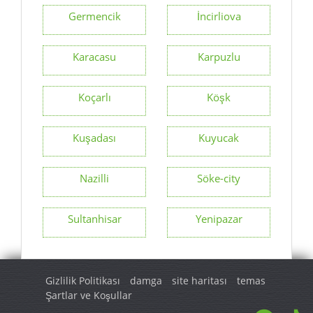
Germencik
İncirliova
Karacasu
Karpuzlu
Koçarlı
Köşk
Kuşadası
Kuyucak
Nazilli
Söke-city
Sultanhisar
Yenipazar
Gizlilik Politikası
damga
site haritası
temas
Şartlar ve Koşullar