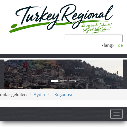
{lang}
de
onlar geldiler:
Aydın
- Kuşadası
Toggl