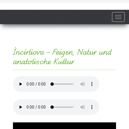
Toggl
İncirliova – Feigen, Natur und
anatolische Kultur