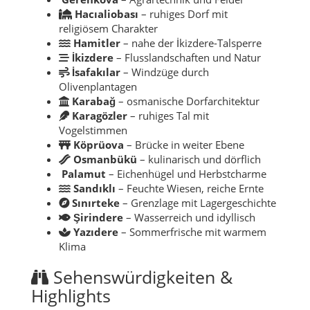
Hacıaliobası
– ruhiges Dorf mit
religiösem Charakter
Hamitler
– nahe der İkizdere-Talsperre
İkizdere
– Flusslandschaften und Natur
İsafakılar
– Windzüge durch
Olivenplantagen
Karabağ
– osmanische Dorfarchitektur
Karagözler
– ruhiges Tal mit
Vogelstimmen
Köprüova
– Brücke in weiter Ebene
Osmanbükü
– kulinarisch und dörflich
Palamut
– Eichenhügel und Herbstcharme
Sandıklı
– Feuchte Wiesen, reiche Ernte
Sınırteke
– Grenzlage mit Lagergeschichte
Şirindere
– Wasserreich und idyllisch
Yazıdere
– Sommerfrische mit warmem
Klima
Sehenswürdigkeiten &
Highlights