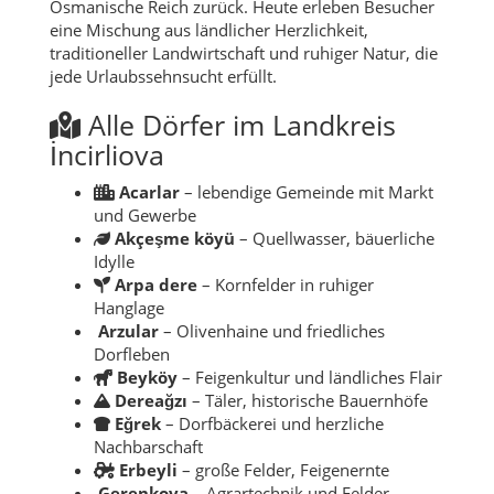
Osmanische Reich zurück. Heute erleben Besucher
eine Mischung aus ländlicher Herzlichkeit,
traditioneller Landwirtschaft und ruhiger Natur, die
jede Urlaubssehnsucht erfüllt.
Alle Dörfer im Landkreis
İncirliova
Acarlar
– lebendige Gemeinde mit Markt
und Gewerbe
Akçeşme köyü
– Quellwasser, bäuerliche
Idylle
Arpa dere
– Kornfelder in ruhiger
Hanglage
Arzular
– Olivenhaine und friedliches
Dorfleben
Beyköy
– Feigenkultur und ländliches Flair
Dereağzı
– Täler, historische Bauernhöfe
Eğrek
– Dorfbäckerei und herzliche
Nachbarschaft
Erbeyli
– große Felder, Feigenernte
Gerenkova
– Agrartechnik und Felder