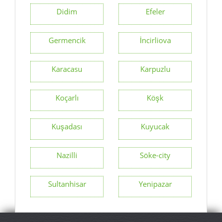
Didim
Efeler
Germencik
İncirliova
Karacasu
Karpuzlu
Koçarlı
Köşk
Kuşadası
Kuyucak
Nazilli
Söke-city
Sultanhisar
Yenipazar