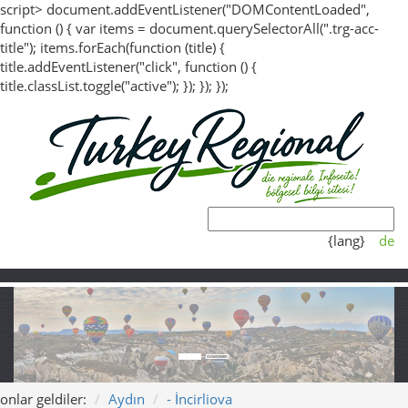
script> document.addEventListener("DOMContentLoaded",
function () { var items = document.querySelectorAll(".trg-acc-
title"); items.forEach(function (title) {
title.addEventListener("click", function () {
title.classList.toggle("active"); }); }); });
{lang}
de
onlar geldiler:
Aydın
- İncirliova