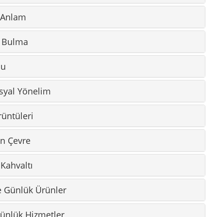
n Çevre
 Kahvaltı
ve Günlük Ürünler
Günlük Hizmetler
 Dikkat
amı
ratik Hareket
rudan Kontrol
l Yapı