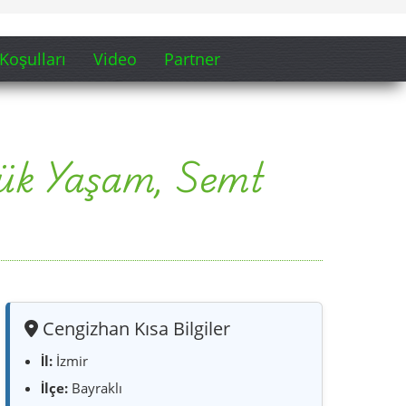
Cengizhan Kısa Bilgiler
İl:
İzmir
İlçe:
Bayraklı
Mahalle:
Cengizhan Mahallesi
Karakter:
şehir içi yaşam, Semt Merkezi,
muhtarlık ve günlük hizmet odaklı mahalle
Kimler için:
aileler, bireysel gezginler,
uzun süre kalanlar, İzmir mahallelerini
anlamak isteyenler
Güncelleme:
Haziran 2026
Bu Mahalle Neden Önemli?