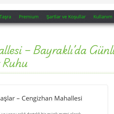
şlar – Cengizhan Mahallesi
ı ve yapay zekâ destekli bir müzik metni olarak
k esnafı, Semt Merkezi çevresi, aile hayatı, Bayraklı
 sıcaklığı bu sayfaya özel bir anlatı halinde işlenmiştir.