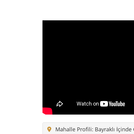
Mahalle Profili: Bayraklı İçinde
Tarih, İsim ve Bayraklı İçindek
Konum, Ulaşım ve Günlük Yön
Günlük Yaşam ve Mahalle Ru
Cengizhan Semt Merkezi ve So
Fotoğraf Noktaları ve Şehir Gö