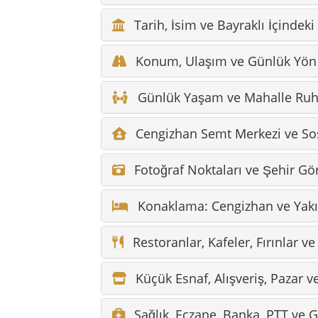
Konaklama: Cengizhan ve Yakı
Restoranlar, Kafeler, Fırınlar ve
Küçük Esnaf, Alışveriş, Pazar 
Sağlık, Eczane, Banka, PTT ve 
Polis, Güvenlik ve Şehir İçinde
Okullar, Anaokulu ve Aile Yaş
Toplu Taşıma, Taksi, Araç ve P
Yerel Esnaf, Hizmetler ve Doğ
Muhtarlık, Belediye ve Kamusa