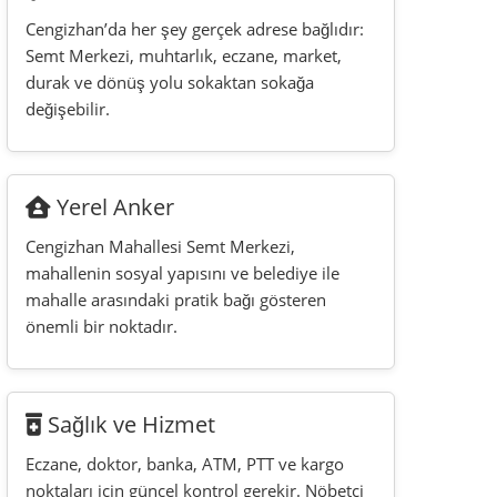
önemli bir noktadır.
Sağlık ve Hizmet
Eczane, doktor, banka, ATM, PTT ve kargo
noktaları için güncel kontrol gerekir. Nöbetçi
eczane bilgisi eski listelerden alınmamalıdır.
Aileler İçin
Okul yolu, trafik, yaya geçidi, market, eczane
ve durak mesafesi aileler için konum
seçiminde en önemli ayrıntılardır.
Fotoğraf İçin