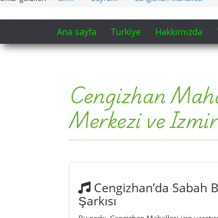
Cengizhan’da Sabah Ba
Şarkısı
Bu şarkı, Cengizhan Mahallesi için yaratıc
hazırlanmıştır. Mahallenin okul yolu, küçü
içindeki şehir ritmi ve İzmir’e yakın günlük
1. versiyon:
5:16 dakika
2. versiyon:
8:13 dakika