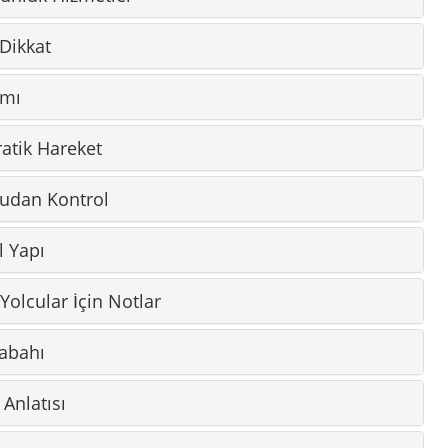
 Yolcular İçin Notlar
Sabahı
 Anlatısı
han
, Sağlık ve Yerel Kontrol
Zaman
n Mahallesi
rafında Düşünülmesi Gereken Yerler