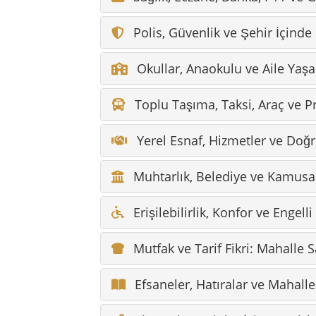
Erişilebilirlik, Konfor ve Engelli
Mutfak ve Tarif Fikri: Mahalle 
Efsaneler, Hatıralar ve Mahalle
Bireysel Gezginler İçin Cengiz
Doğrudan Yön Bulma: Hizmetler
İklim, Gün Saati ve En Uygun 
Sık Sorulan Sorular – Cengizha
Çevre: Cengizhan Mahallesi Et