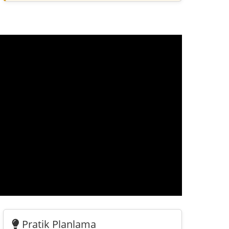
Pratik Planlama
Cengizhan’da her şey gerçek adrese bağlıdır:
Semt Merkezi, muhtarlık, eczane, market,
durak ve dönüş yolu sokaktan sokağa
değişebilir.
Yerel Anker
Cengizhan Mahallesi Semt Merkezi,
mahallenin sosyal yapısını ve belediye ile
mahalle arasındaki pratik bağı gösteren