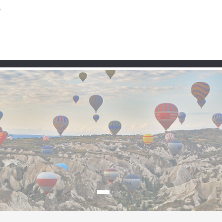
Taşra
Premium
Şartlar ve Koşullar
Kullanım 
lesi – Bayraklı’da Gün
r Ruhu