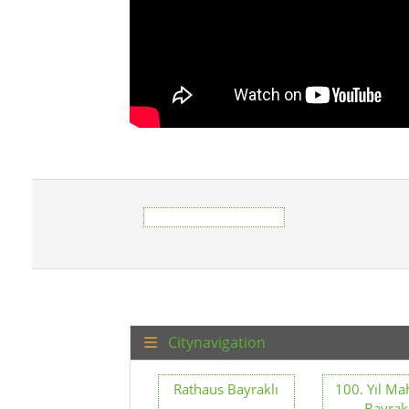
Citynavigation
Rathaus Bayraklı
100. Yıl Mah
Bayrak
Çay Mahallesi
Çiçek Maha
Bayraklı
Bayrak
Körfez Mahallesi
Manavk
Bayraklı
Mahallesi B
Osmangazi
Postacıl