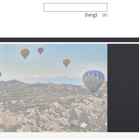
{lang}
de
Koşulları
Video
Partner
lük Yaşam, Semt