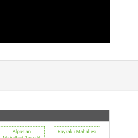
Alpaslan
Bayraklı Mahallesi
Mahallesi Bayrakl
Cengizhan
Mahallesi
Fuat Edip Baksı
Gümüşpala
Mahallesi Bayraklı
Mahallesi Bayraklı
Onur Mahallesi
Org. Nafiz
Balçova
Gürman Mahallesi
Tepekule
Turan Mahallesi