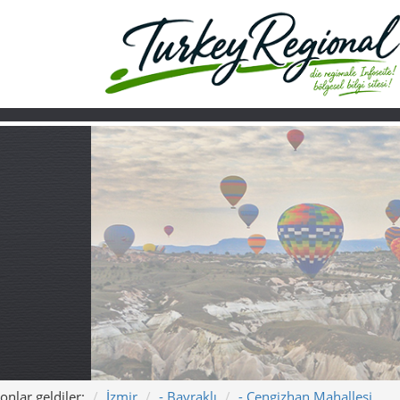
onlar geldiler:
İzmir
- Bayraklı
- Cengizhan Mahallesi
Ana sayfa
Turkiye
Hakkımızda
Cengizhan Mahal
Merkezi ve Izmi