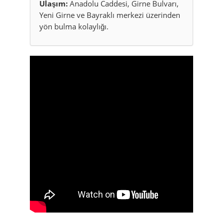
Ulaşım:
Anadolu Caddesi, Girne Bulvarı,
Yeni Girne ve Bayraklı merkezi üzerinden
yön bulma kolaylığı.