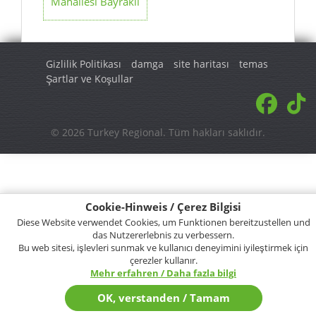
Mahallesi Bayrakli
Gizlilik Politikası
damga
site haritası
temas
Şartlar ve Koşullar
© 2026 Turkey Regional. Tüm hakları saklıdır.
Cookie-Hinweis / Çerez Bilgisi
Diese Website verwendet Cookies, um Funktionen bereitzustellen und
das Nutzererlebnis zu verbessern.
Bu web sitesi, işlevleri sunmak ve kullanıcı deneyimini iyileştirmek için
çerezler kullanır.
Mehr erfahren / Daha fazla bilgi
OK, verstanden / Tamam