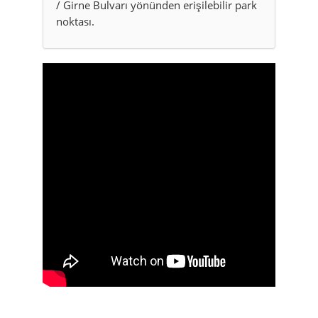
/ Girne Bulvarı yönünden erişilebilir park
noktası.