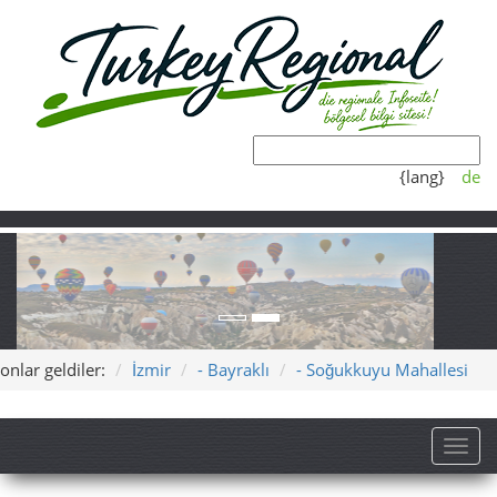
{lang}
de
onlar geldiler:
İzmir
- Bayraklı
- Soğukkuyu Mahallesi
Toggl