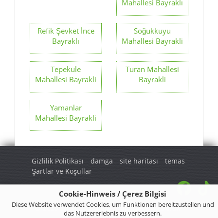
Mahallesi Bayraklı
Refik Şevket İnce
Soğukkuyu
Bayraklı
Mahallesi Bayrakli
Tepekule
Turan Mahallesi
Mahallesi Bayrakli
Bayrakli
Yamanlar
Mahallesi Bayrakli
Gizlilik Politikası
damga
site haritası
temas
Şartlar ve Koşullar
Cookie-Hinweis / Çerez Bilgisi
Diese Website verwendet Cookies, um Funktionen bereitzustellen und
© 2026 Turkey Regional. Tüm hakları saklıdır.
das Nutzererlebnis zu verbessern.