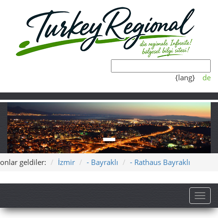
{lang}
de
onlar geldiler:
İzmir
- Bayraklı
- Rathaus Bayraklı
Toggl