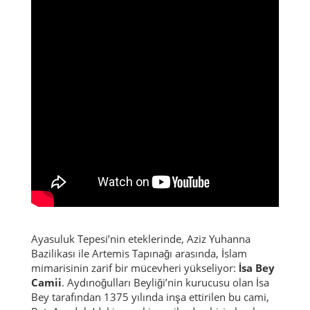
Ayasuluk Tepesi’nin eteklerinde, Aziz Yuhanna
Bazilikası ile Artemis Tapınağı arasında, İslam
mimarisinin zarif bir mücevheri yükseliyor:
İsa Bey
Camii
. Aydınoğulları Beyliği’nin kurucusu olan İsa
Bey tarafından 1375 yılında inşa ettirilen bu cami,