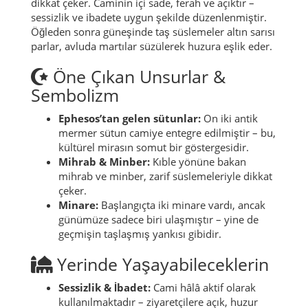
dikkat çeker. Caminin içi sade, ferah ve açıktır –
sessizlik ve ibadete uygun şekilde düzenlenmiştir.
Öğleden sonra güneşinde taş süslemeler altın sarısı
parlar, avluda martılar süzülerek huzura eşlik eder.
Öne Çıkan Unsurlar &
Sembolizm
Ephesos’tan gelen sütunlar:
On iki antik
mermer sütun camiye entegre edilmiştir – bu,
kültürel mirasın somut bir göstergesidir.
Mihrab & Minber:
Kıble yönüne bakan
mihrab ve minber, zarif süslemeleriyle dikkat
çeker.
Minare:
Başlangıçta iki minare vardı, ancak
günümüze sadece biri ulaşmıştır – yine de
geçmişin taşlaşmış yankısı gibidir.
Yerinde Yaşayabileceklerin
Sessizlik & İbadet:
Cami hâlâ aktif olarak
kullanılmaktadır – ziyaretçilere açık, huzur