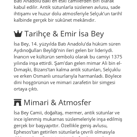
Batı Anadolu’daki en eski camilerden biri olarak
kabul edilir. Antik sütunlarla süslenen avlusu, sade
ihtişamı ve huzur dolu atmosferiyle Selçuk’un tarihî
kalbinde gerçek bir sükûnet mekânıdır.
Tarihçe & Emir İsa Bey
İsa Bey, 14. yüzyılda Batı Anadolu’da hüküm süren
Aydınoğulları Beyliği’nin ileri gelen bir lideriydi.
İnancın ve kültürün sembolü olarak bu camiyi 1375
yılında inşa ettirdi. Şam’dan gelen mimar Ali bin el-
Dımaşki, Bizans’tan kalma antik sütunları, Selçuklu
ve erken Osmanlı unsurlarıyla harmanladı. Böylece
dini hoşgörünün ve mimari zarafetin bir simgesi
ortaya çıktı.
Mimari & Atmosfer
İsa Bey Camii, doğaltaş, mermer, antik sütunlar ve
ince işlenmiş mukarnas süslemeleriyle inşa edilmiş
gerçek bir başyapıttır. Özellikle geniş avlusu,
Ephesos’tan getirilen sütunlarla çevrili olmasıyla