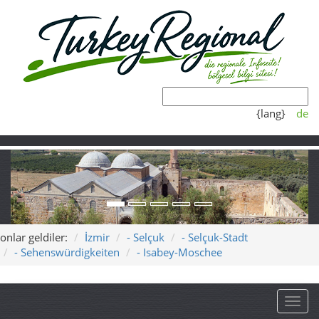
{lang}
de
onlar geldiler:
İzmir
- Selçuk
- Selçuk-Stadt
- Sehenswürdigkeiten
- Isabey-Moschee
Toggl